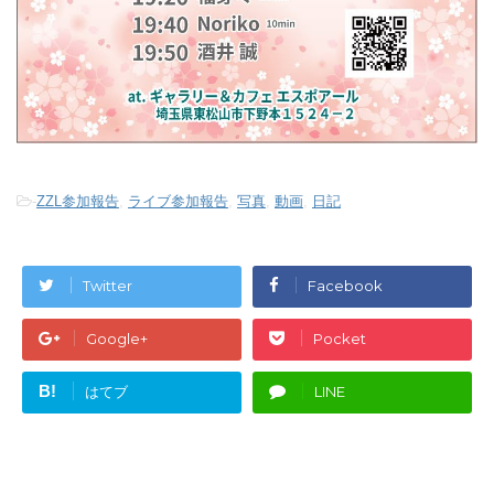
-
ZZL参加報告
,
ライブ参加報告
,
写真
,
動画
,
日記
Twitter
Facebook
Google+
Pocket
B!
はてブ
LINE