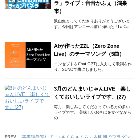
ラ」ライブ：音音かふぇ（鴻巣
市）
沢山集まってくださりありがとうございま
す。今回はアンコール前に弾いた「La Ca ...
AIが作ったZZL（Zero Zone
Live）のテーマソング（5曲）
コンセプトをChat GPTに入力して歌詞を作
り、SUNOで曲にしました。
3月のどんまいじゃんLIVE 楽し
くておいしいライブです。(27)
毎月、楽しみしてくださっている方の多い
ライブです。 美味しいおそばを食べながら
の ...
PREV
某書道教室にて「♪さくらさくら」＆即興でフラダン