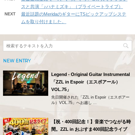
スと共演「♪ハナミズキ」（プライベートライブ）
NEXT
最近話題のMeridaのギターにTSピックアップシステ
ムを取り付けました。
NEW ENTRY
Legend - Original Guitar Instrumental
「ZZL in Espoir（エスポアール）
VOL.75」
先日開催された「ZZL in Espoir（エスポアー
ル）VOL.75」へお越し ...
【祝・400回記念！】音楽でつながる時
間。ZZL in おぶすま400回記念ライブ