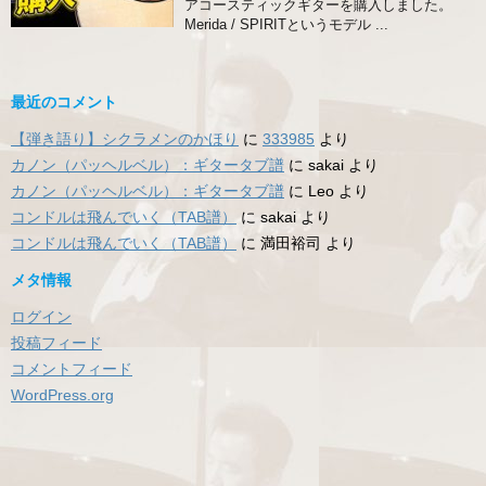
アコースティックギターを購入しました。
Merida / SPIRITというモデル ...
最近のコメント
【弾き語り】シクラメンのかほり
に
333985
より
カノン（パッヘルベル）：ギタータブ譜
に
sakai
より
カノン（パッヘルベル）：ギタータブ譜
に
Leo
より
コンドルは飛んでいく（TAB譜）
に
sakai
より
コンドルは飛んでいく（TAB譜）
に
満田裕司
より
メタ情報
ログイン
投稿フィード
コメントフィード
WordPress.org