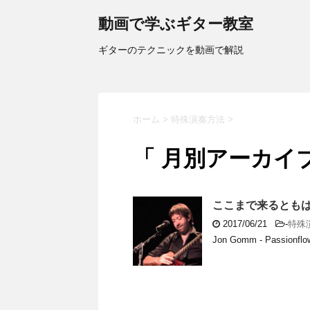
動画で学ぶギター教室
ギターのテクニックを動画で解説
ホーム
>
特殊演奏方法
>
「 月別アーカイブ：
ここまで来るとも
2017/06/21
-
特殊
Jon Gomm - Passionflow