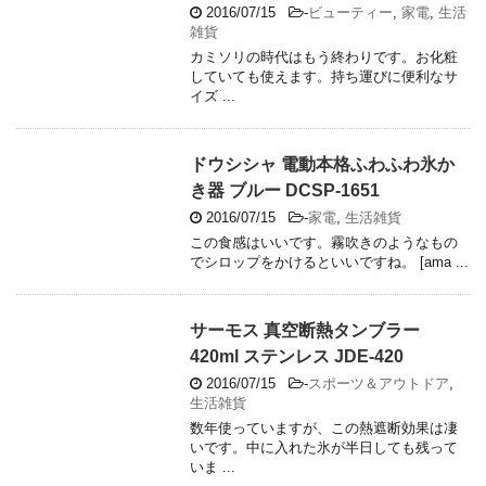
2016/07/15
-
ビューティー
,
家電
,
生活
雑貨
カミソリの時代はもう終わりです。お化粧
していても使えます。持ち運びに便利なサ
イズ ...
ドウシシャ 電動本格ふわふわ氷か
き器 ブルー DCSP-1651
2016/07/15
-
家電
,
生活雑貨
この食感はいいです。霧吹きのようなもの
でシロップをかけるといいですね。 [ama ...
サーモス 真空断熱タンブラー
420ml ステンレス JDE-420
2016/07/15
-
スポーツ＆アウトドア
,
生活雑貨
数年使っていますが、この熱遮断効果は凄
いです。中に入れた氷が半日しても残って
いま ...