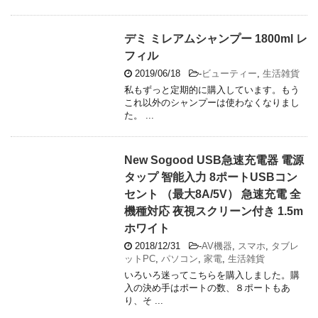
デミ ミレアムシャンプー 1800ml レ
フィル
2019/06/18
-
ビューティー
,
生活雑貨
私もずっと定期的に購入しています。もう
これ以外のシャンプーは使わなくなりまし
た。 ...
New Sogood USB急速充電器 電源
タップ 智能入力 8ポートUSBコン
セント （最大8A/5V） 急速充電 全
機種対応 夜視スクリーン付き 1.5m
ホワイト
2018/12/31
-
AV機器
,
スマホ
,
タブレ
ットPC
,
パソコン
,
家電
,
生活雑貨
いろいろ迷ってこちらを購入しました。購
入の決め手はポートの数、８ポートもあ
り、そ ...