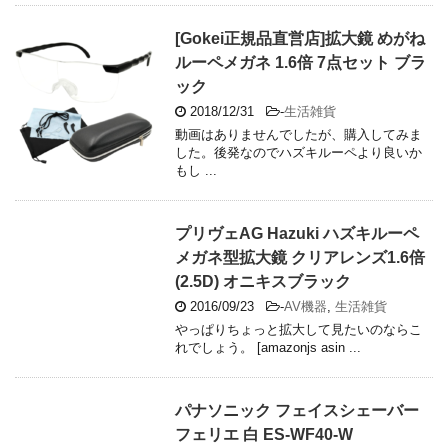
[Gokei正規品直営店]拡大鏡 めがね
ルーペメガネ 1.6倍 7点セット ブラ
ック
2018/12/31
-
生活雑貨
動画はありませんでしたが、購入してみま
した。後発なのでハズキルーペより良いか
もし ...
プリヴェAG Hazuki ハズキルーペ
メガネ型拡大鏡 クリアレンズ1.6倍
(2.5D) オニキスブラック
2016/09/23
-
AV機器
,
生活雑貨
やっぱりちょっと拡大して見たいのならこ
れでしょう。 [amazonjs asin ...
パナソニック フェイスシェーバー
フェリエ 白 ES-WF40-W