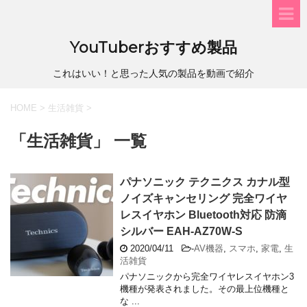
YouTuberおすすめ製品
これはいい！と思った人気の製品を動画で紹介
HOME
>
生活雑貨
>
「生活雑貨」 一覧
パナソニック テクニクス カナル型
ノイズキャンセリング 完全ワイヤ
レスイヤホン Bluetooth対応 防滴
シルバー EAH-AZ70W-S
2020/04/11
-
AV機器
,
スマホ
,
家電
,
生
活雑貨
パナソニックから完全ワイヤレスイヤホン3
機種が発表されました。その最上位機種と
な ...