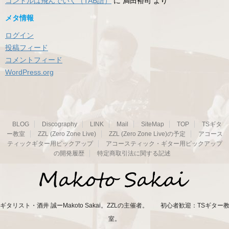
コンドルは飛んでいく（TAB譜）
に
満田裕司
より
メタ情報
ログイン
投稿フィード
コメントフィード
WordPress.org
BLOG
Discography
LINK
Mail
SiteMap
TOP
TSギタ
ー教室
ZZL (Zero Zone Live)
ZZL (Zero Zone Live)の予定
アコース
ティックギター用ピックアップ
アコースティック・ギター用ピックアップ
の開発履歴
特定商取引法に関する記述
ギタリスト・酒井 誠ーMakoto Sakai。ZZLの主催者。 初心者歓迎：TSギター
室。