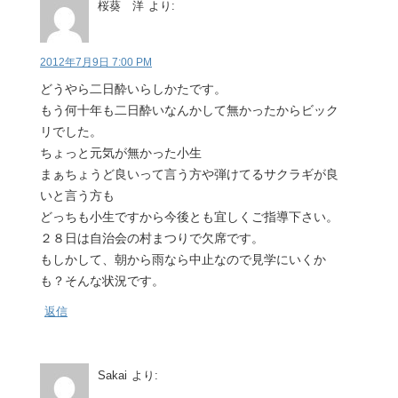
桜葵 洋
より:
2012年7月9日 7:00 PM
どうやら二日酔いらしかたです。
もう何十年も二日酔いなんかして無かったからビック
リでした。
ちょっと元気が無かった小生
まぁちょうど良いって言う方や弾けてるサクラギが良
いと言う方も
どっちも小生ですから今後とも宜しくご指導下さい。
２８日は自治会の村まつりで欠席です。
もしかして、朝から雨なら中止なので見学にいくか
も？そんな状況です。
返信
Sakai
より: