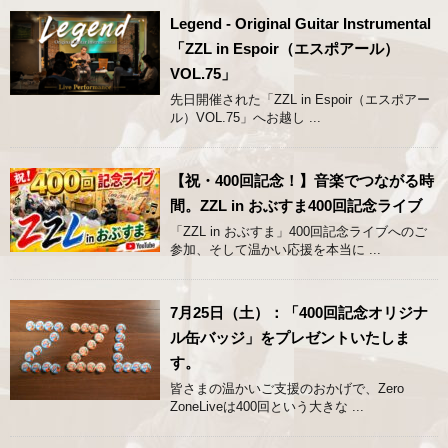
Legend - Original Guitar Instrumental
「ZZL in Espoir（エスポアール）
VOL.75」
先日開催された「ZZL in Espoir（エスポアー
ル）VOL.75」へお越し ...
【祝・400回記念！】音楽でつながる時
間。ZZL in おぶすま400回記念ライブ
「ZZL in おぶすま」400回記念ライブへのご
参加、そして温かい応援を本当に ...
7月25日（土）：「400回記念オリジナ
ル缶バッジ」をプレゼントいたしま
す。
皆さまの温かいご支援のおかげで、Zero
ZoneLiveは400回という大きな ...