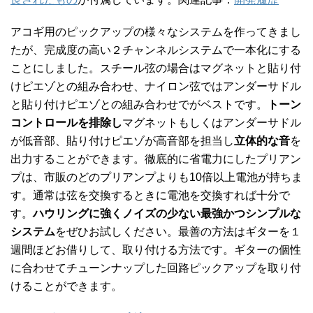
アコギ用のピックアップの様々なシステムを作ってきまし
たが、完成度の高い２チャンネルシステムで一本化にする
ことにしました。スチール弦の場合はマグネットと貼り付
けピエゾとの組み合わせ、ナイロン弦ではアンダーサドル
と貼り付けピエゾとの組み合わせでがベストです。
トーン
コントロールを排除し
マグネットもしくはアンダーサドル
が低音部、貼り付けピエゾが高音部を担当し
立体的な音
を
出力することができます。徹底的に省電力にしたプリアン
プは、市販のどのプリアンプよりも10倍以上電池が持ちま
す。通常は弦を交換するときに電池を交換すれば十分で
す。
ハウリングに強くノイズの少ない最強かつシンプルな
システム
をぜひお試しください。最善の方法はギターを１
週間ほどお借りして、取り付ける方法です。ギターの個性
に合わせてチューンナップした回路ピックアップを取り付
けることができます。