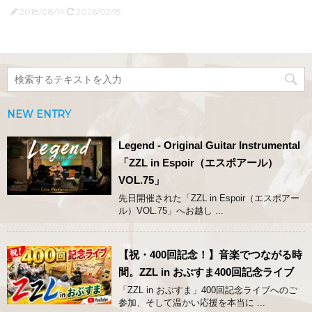
2018/08/14
2026/02/15
NEW ENTRY
Legend - Original Guitar Instrumental
「ZZL in Espoir（エスポアール）
VOL.75」
先日開催された「ZZL in Espoir（エスポアー
ル）VOL.75」へお越し ...
【祝・400回記念！】音楽でつながる時
間。ZZL in おぶすま400回記念ライブ
「ZZL in おぶすま」400回記念ライブへのご
参加、そして温かい応援を本当に ...