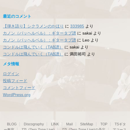
最近のコメント
【弾き語り】シクラメンのかほり
に
333985
より
カノン（パッヘルベル）：ギタータブ譜
に
sakai
より
カノン（パッヘルベル）：ギタータブ譜
に
Leo
より
コンドルは飛んでいく（TAB譜）
に
sakai
より
コンドルは飛んでいく（TAB譜）
に
満田裕司
より
メタ情報
ログイン
投稿フィード
コメントフィード
WordPress.org
BLOG
Discography
LINK
Mail
SiteMap
TOP
TSギタ
ー教室
ZZL (Zero Zone Live)
ZZL (Zero Zone Live)の予定
アコース