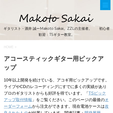
ギタリスト・酒井 誠ーMakoto Sakai。ZZLの主催者。 初心者
歓迎：TSギター教室。
HOME
>
アコースティックギター用ピックア
ップ
10年以上開発を続けている、アコギ用ピックアップです。
ライブやCDのレコーディングにすでに多くの実績があり
プロのギタリストからも好評を得ています。「
TSピック
アップ取付情報
」をご覧ください。このページの最後の
オ
ーダーフォーム
から注文ができます。現在電池ケースは
改
良されたもの
が付属しています。関連記事：
開発履歴