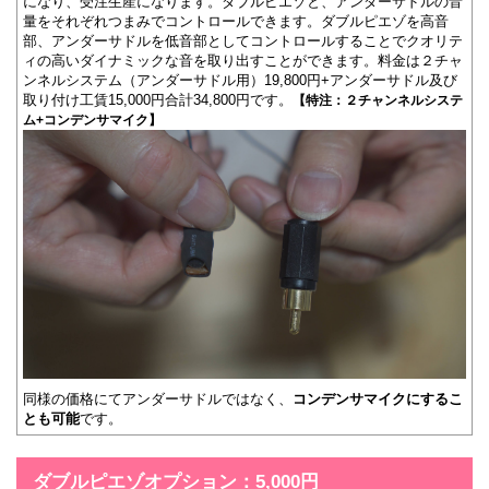
になり、受注生産になります。ダブルピエゾと、アンダーサドルの音
量をそれぞれつまみでコントロールできます。ダブルピエゾを高音
部、アンダーサドルを低音部としてコントロールすることでクオリテ
ィの高いダイナミックな音を取り出すことができます。料金は２チャ
ンネルシステム（アンダーサドル用）19,800円+アンダーサドル及び
取り付け工賃15,000円合計34,800円です。
【特注：２チャンネルシステ
ム+コンデンサマイク】
同様の価格にてアンダーサドルではなく、
コンデンサマイクにするこ
とも可能
です。
ダブルピエゾオプション：5,000円