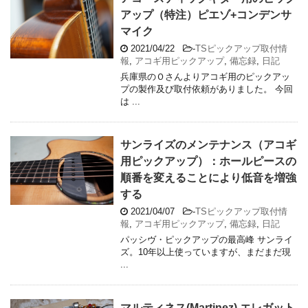
アップ（特注）ピエゾ+コンデンサ
マイク
2021/04/22
-
TSピックアップ取付情
報
,
アコギ用ピックアップ
,
備忘録
,
日記
兵庫県のＯさんよりアコギ用のピックアッ
プの製作及び取付依頼がありました。 今回
は ...
サンライズのメンテナンス（アコギ
用ピックアップ）：ホールピースの
順番を変えることにより低音を増強
する
2021/04/07
-
TSピックアップ取付情
報
,
アコギ用ピックアップ
,
備忘録
,
日記
パッシヴ・ピックアップの最高峰 サンライ
ズ。10年以上使っていますが、まだまだ現
...
マルティネス(Martinez) エレガット