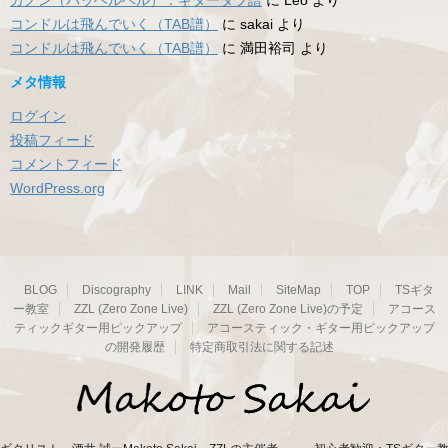
コンドルは飛んでいく（TAB譜）
に
sakai
より
コンドルは飛んでいく（TAB譜）
に
満田裕司
より
メタ情報
ログイン
投稿フィード
コメントフィード
WordPress.org
BLOG
Discography
LINK
Mail
SiteMap
TOP
TSギタ
ー教室
ZZL (Zero Zone Live)
ZZL (Zero Zone Live)の予定
アコース
ティックギター用ピックアップ
アコースティック・ギター用ピックアップ
の開発履歴
特定商取引法に関する記述