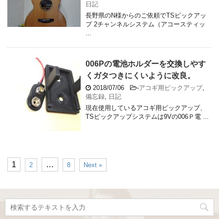
日記
長野県のN様からのご依頼でTSピックアッ
プ 2チャンネルシステム（アコースティッ
...
006Pの電池ホルダーを交換しやす
くガタつきにくいように改良。
2018/07/06
-
アコギ用ピックアップ
,
備忘録
,
日記
現在使用しているアコギ用ピックアップ、
TSピックアップシステムは9Vの006Ｐ電 ...
1
…
2
8
Next »