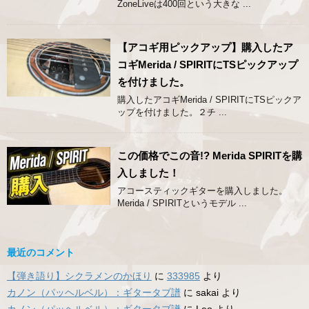
ZoneLiveは400回という大きな ...
【アコギ用ピックアップ】購入したア
コギMerida / SPIRITにTSピックアップ
を付けました。
購入したアコギMerida / SPIRITにTSピックア
ップを付けました。２チ ...
この価格でこの音!? Merida SPIRITを購
入しました！
アコースティックギターを購入しました。
Merida / SPIRITというモデル ...
最近のコメント
【弾き語り】シクラメンのかほり
に
333985
より
カノン（パッヘルベル）：ギタータブ譜
に
sakai
より
カノン（パッヘルベル）：ギタータブ譜
に
Leo
より