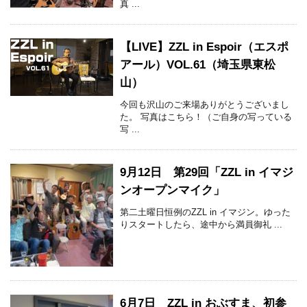
真 ...
【LIVE】ZZL in Espoir（エスポ
アール）VOL.61（埼玉県東松
山）
今回も沢山のご来場ありがとうございまし
た。 写真はこちら！（ご自身の写っている
写 ...
9月12日 第29回「ZZL in イマジ
ンオープンマイク」
第二土曜日恒例のZZL in イマジン。ゆった
りスタートしたら、途中から満員御礼 ...
6月7日 ZZL in おぶすま、初参