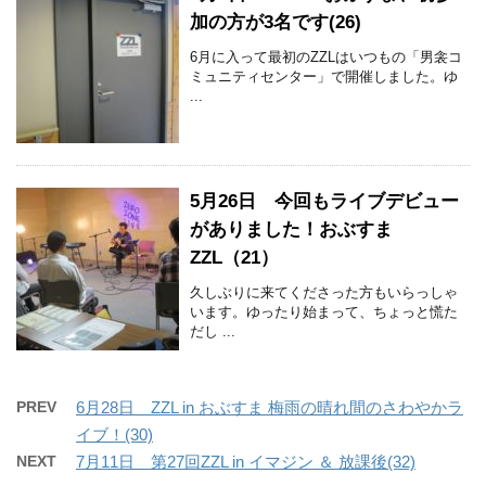
加の方が3名です(26)
6月に入って最初のZZLはいつもの「男衾コ
ミュニティセンター」で開催しました。ゆ
...
5月26日 今回もライブデビュー
がありました！おぶすま
ZZL（21）
久しぶりに来てくださった方もいらっしゃ
います。ゆったり始まって、ちょっと慌た
だし ...
PREV
6月28日 ZZL in おぶすま 梅雨の晴れ間のさわやかラ
イブ！(30)
NEXT
7月11日 第27回ZZL in イマジン ＆ 放課後(32)