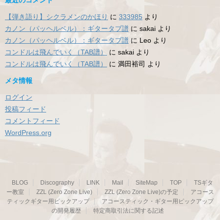
【弾き語り】シクラメンのかほり
に
333985
より
カノン（パッヘルベル）：ギタータブ譜
に
sakai
より
カノン（パッヘルベル）：ギタータブ譜
に
Leo
より
コンドルは飛んでいく（TAB譜）
に
sakai
より
コンドルは飛んでいく（TAB譜）
に
満田裕司
より
メタ情報
ログイン
投稿フィード
コメントフィード
WordPress.org
BLOG
Discography
LINK
Mail
SiteMap
TOP
TSギタ
ー教室
ZZL (Zero Zone Live)
ZZL (Zero Zone Live)の予定
アコース
ティックギター用ピックアップ
アコースティック・ギター用ピックアップ
の開発履歴
特定商取引法に関する記述