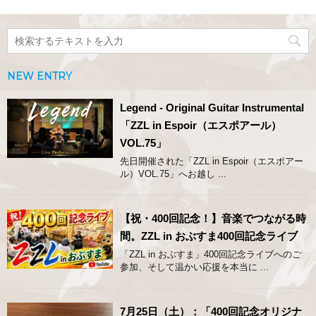
NEW ENTRY
Legend - Original Guitar Instrumental
「ZZL in Espoir（エスポアール）
VOL.75」
先日開催された「ZZL in Espoir（エスポアー
ル）VOL.75」へお越し ...
【祝・400回記念！】音楽でつながる時
間。ZZL in おぶすま400回記念ライブ
「ZZL in おぶすま」400回記念ライブへのご
参加、そして温かい応援を本当に ...
7月25日（土）：「400回記念オリジナ