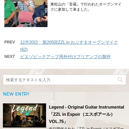
東松山の「音蔵」で行われたオープンマイ
クに参加して来ました。
PREV
12月20日 第205回ZZL in おぶすまオープンマイク
(62)
NEXT
ピエゾピックアップ用外付けプリアンプの製作
NEW ENTRY
Legend - Original Guitar Instrumental
「ZZL in Espoir（エスポアール）
VOL.75」
先日開催された「ZZL in Espoir（エスポアー