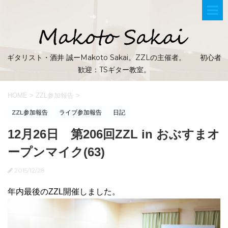
ギタリスト・酒井 誠ーMakoto Sakai。ZZLの主催者。 初心者
歓迎：TSギター教室。
HOME
>
ZZL参加報告
>
ZZL参加報告
ライブ参加報告
日記
12月26日 第206回ZZL in おぶすまオ
ープンマイク(63)
2015/12/28
年内最後のZZL開催しました。