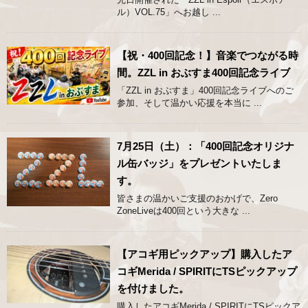
ル）VOL.75」へお越し ...
【祝・400回記念！】音楽でつながる時
間。ZZL in おぶすま400回記念ライブ
「ZZL in おぶすま」400回記念ライブへのご
参加、そして温かい応援を本当に ...
7月25日（土）：「400回記念オリジナ
ル缶バッジ」をプレゼントいたしま
す。
皆さまの温かいご支援のおかげで、Zero
ZoneLiveは400回という大きな ...
【アコギ用ピックアップ】購入したア
コギMerida / SPIRITにTSピックアップ
を付けました。
購入したアコギMerida / SPIRITにTSピックア