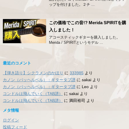
ップを付けました。２チ ...
この価格でこの音!? Merida SPIRITを購
入しました！
アコースティックギターを購入しました。
Merida / SPIRITというモデル ...
最近のコメント
【弾き語り】シクラメンのかほり
に
333985
より
カノン（パッヘルベル）：ギタータブ譜
に
sakai
より
カノン（パッヘルベル）：ギタータブ譜
に
Leo
より
コンドルは飛んでいく（TAB譜）
に
sakai
より
コンドルは飛んでいく（TAB譜）
に
満田裕司
より
メタ情報
ログイン
投稿フィード