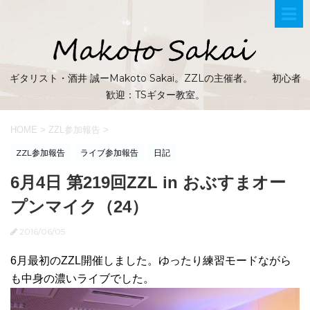
ギタリスト・酒井 誠ーMakoto Sakai。ZZLの主催者。 初心者
歓迎：TSギター教室。
HOME
>
ZZL参加報告
>
ZZL参加報告
ライブ参加報告
日記
6月4日 第219回ZZL in おぶすまオー
プンマイク（24）
2016/06/05
6月最初のZZL開催しました。ゆったり練習モードながら
も中身の濃いライブでした。