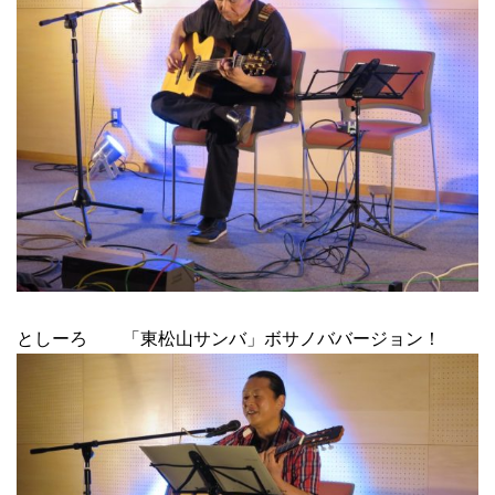
としーろ 「東松山サンバ」ボサノババージョン！