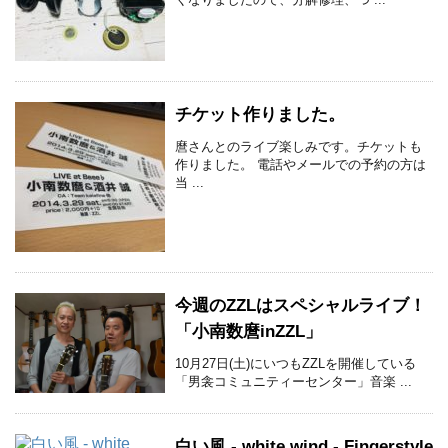
チケット作りました。
麿さんとのライブ楽しみです。チケットも
作りました。 電話やメールでの予約の方は
当 ...
今週のZZLはスペシャルライブ！
「小南数麿inZZL」
10月27日(土)にいつもZZLを開催している
「男衾コミュニティーセンター」音楽 ...
白い風 - white wind - Fingerstyle