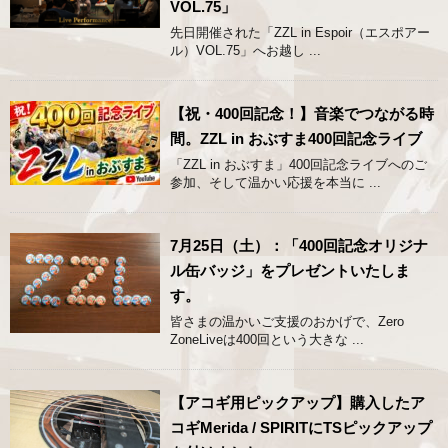
VOL.75」
先日開催された「ZZL in Espoir（エスポアー
ル）VOL.75」へお越し ...
【祝・400回記念！】音楽でつながる時
間。ZZL in おぶすま400回記念ライブ
「ZZL in おぶすま」400回記念ライブへのご
参加、そして温かい応援を本当に ...
7月25日（土）：「400回記念オリジナ
ル缶バッジ」をプレゼントいたしま
す。
皆さまの温かいご支援のおかげで、Zero
ZoneLiveは400回という大きな ...
【アコギ用ピックアップ】購入したア
コギMerida / SPIRITにTSピックアップ