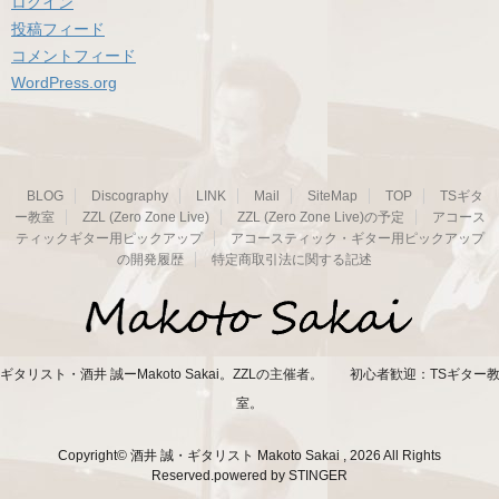
ログイン
投稿フィード
コメントフィード
WordPress.org
BLOG
Discography
LINK
Mail
SiteMap
TOP
TSギタ
ー教室
ZZL (Zero Zone Live)
ZZL (Zero Zone Live)の予定
アコース
ティックギター用ピックアップ
アコースティック・ギター用ピックアップ
の開発履歴
特定商取引法に関する記述
ギタリスト・酒井 誠ーMakoto Sakai。ZZLの主催者。 初心者歓迎：TSギター
室。
Copyright© 酒井 誠・ギタリスト Makoto Sakai , 2026 All Rights
Reserved.
powered by STINGER