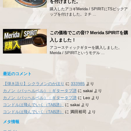
を付けました。
購入したアコギMerida / SPIRITにTSピックア
ップを付けました。２チ ...
この価格でこの音!? Merida SPIRITを購
入しました！
アコースティックギターを購入しました。
Merida / SPIRITというモデル ...
最近のコメント
【弾き語り】シクラメンのかほり
に
333985
より
カノン（パッヘルベル）：ギタータブ譜
に
sakai
より
カノン（パッヘルベル）：ギタータブ譜
に
Leo
より
コンドルは飛んでいく（TAB譜）
に
sakai
より
コンドルは飛んでいく（TAB譜）
に
満田裕司
より
メタ情報