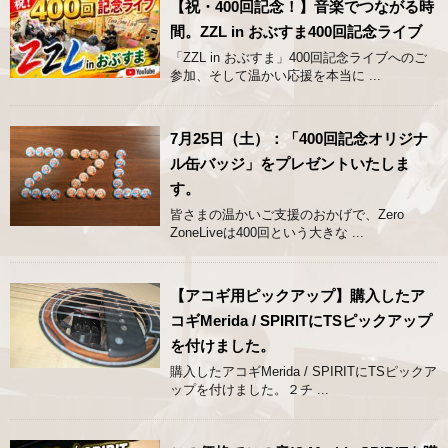
【祝・400回記念！】音楽でつながる時
間。ZZL in おぶすま400回記念ライブ
「ZZL in おぶすま」400回記念ライブへのご
参加、そして温かい応援を本当に ...
7月25日（土）：「400回記念オリジナ
ル缶バッジ」をプレゼントいたしま
す。
皆さまの温かいご支援のおかげで、Zero
ZoneLiveは400回という大きな ...
【アコギ用ピックアップ】購入したア
コギMerida / SPIRITにTSピックアップ
を付けました。
購入したアコギMerida / SPIRITにTSピックア
ップを付けました。２チ ...