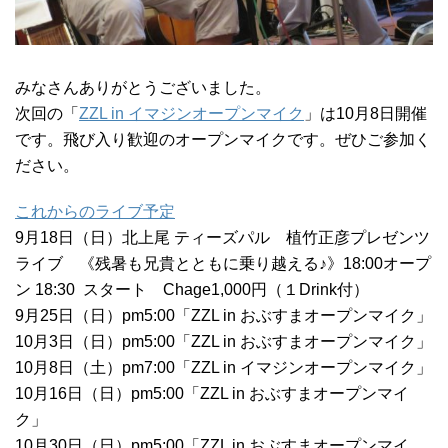
みなさんありがとうございました。
次回の「
ZZL in イマジンオープンマイク
」は10月8日開催
です。飛び入り歓迎のオープンマイクです。ぜひご参加く
ださい。
これからのライブ予定
9月18日（日）北上尾 ティーズパル 植竹正彦プレゼンツ
ライブ 《残暑も兄貴とともに乗り越える♪》18:00オープ
ン 18:30 スタート Chage1,000円（１Drink付）
9月25日（日）pm5:00「ZZL in おぶすまオープンマイク」
10月3日（日）pm5:00「ZZL in おぶすまオープンマイク」
10月8日（土）pm7:00「ZZL in イマジンオープンマイク」
10月16日（日）pm5:00「ZZL in おぶすまオープンマイ
ク」
10月30日（日）pm5:00「ZZL in おぶすまオープンマイ