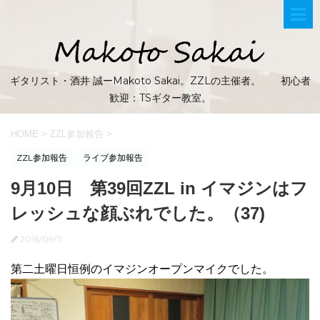
ギタリスト・酒井 誠ーMakoto Sakai。ZZLの主催者。 初心者
歓迎：TSギター教室。
HOME
>
ZZL参加報告
>
ZZL参加報告
ライブ参加報告
9月10日 第39回ZZL in イマジンはフ
レッシュな顔ぶれでした。（37)
2016/09/11
第二土曜日恒例のイマジンオープンマイクでした。