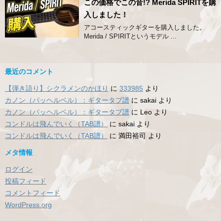
この価格でこの音!? Merida SPIRITを購
入しました！
アコースティックギターを購入しました。
Merida / SPIRITというモデル ...
最近のコメント
【弾き語り】シクラメンのかほり
に
333985
より
カノン（パッヘルベル）：ギタータブ譜
に
sakai
より
カノン（パッヘルベル）：ギタータブ譜
に
Leo
より
コンドルは飛んでいく（TAB譜）
に
sakai
より
コンドルは飛んでいく（TAB譜）
に
満田裕司
より
メタ情報
ログイン
投稿フィード
コメントフィード
WordPress.org