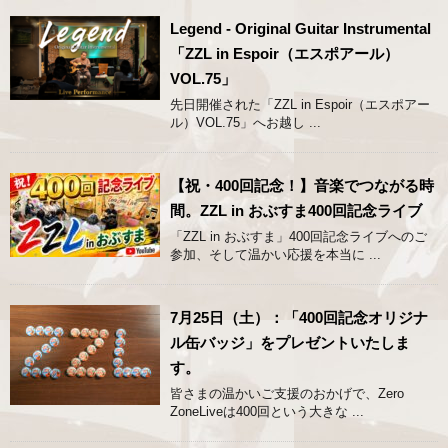
Legend - Original Guitar Instrumental
「ZZL in Espoir（エスポアール）
VOL.75」
先日開催された「ZZL in Espoir（エスポアー
ル）VOL.75」へお越し ...
【祝・400回記念！】音楽でつながる時
間。ZZL in おぶすま400回記念ライブ
「ZZL in おぶすま」400回記念ライブへのご
参加、そして温かい応援を本当に ...
7月25日（土）：「400回記念オリジナ
ル缶バッジ」をプレゼントいたしま
す。
皆さまの温かいご支援のおかげで、Zero
ZoneLiveは400回という大きな ...