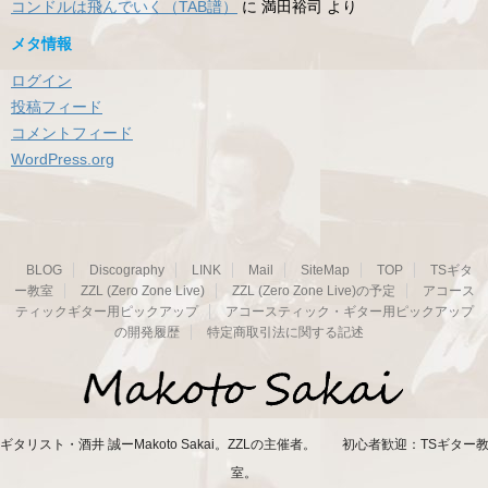
コンドルは飛んでいく（TAB譜）
に
満田裕司
より
メタ情報
ログイン
投稿フィード
コメントフィード
WordPress.org
BLOG
Discography
LINK
Mail
SiteMap
TOP
TSギタ
ー教室
ZZL (Zero Zone Live)
ZZL (Zero Zone Live)の予定
アコース
ティックギター用ピックアップ
アコースティック・ギター用ピックアップ
の開発履歴
特定商取引法に関する記述
ギタリスト・酒井 誠ーMakoto Sakai。ZZLの主催者。 初心者歓迎：TSギター
室。