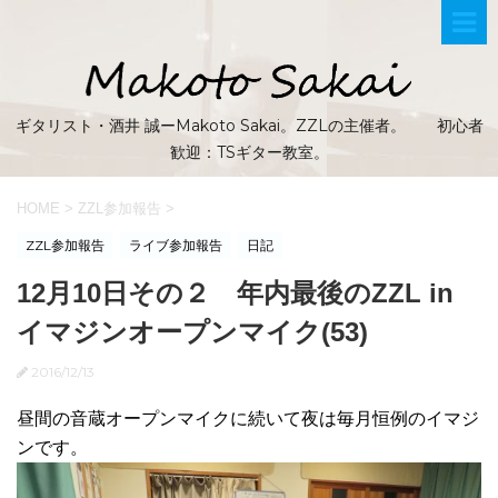
ギタリスト・酒井 誠ーMakoto Sakai。ZZLの主催者。 初心者
歓迎：TSギター教室。
HOME
>
ZZL参加報告
>
ZZL参加報告
ライブ参加報告
日記
12月10日その２ 年内最後のZZL in
イマジンオープンマイク(53)
2016/12/13
昼間の音蔵オープンマイクに続いて夜は毎月恒例のイマジ
ンです。