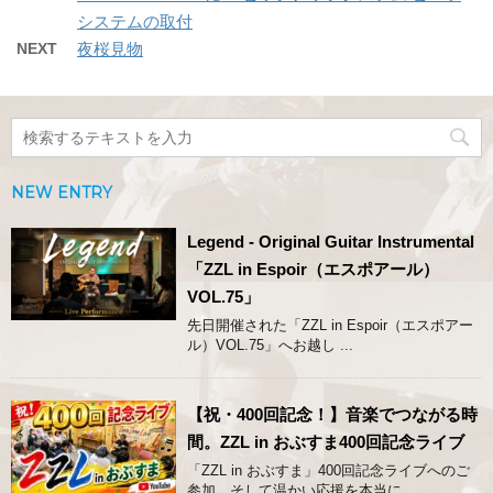
システムの取付
NEXT
夜桜見物
NEW ENTRY
Legend - Original Guitar Instrumental
「ZZL in Espoir（エスポアール）
VOL.75」
先日開催された「ZZL in Espoir（エスポアー
ル）VOL.75」へお越し ...
【祝・400回記念！】音楽でつながる時
間。ZZL in おぶすま400回記念ライブ
「ZZL in おぶすま」400回記念ライブへのご
参加、そして温かい応援を本当に ...