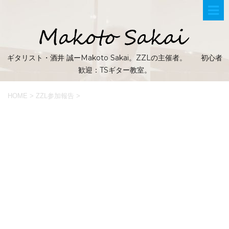
ギタリスト・酒井 誠ーMakoto Sakai。ZZLの主催者。 初心者
歓迎：TSギター教室。
HOME
>
ZZL参加報告
>