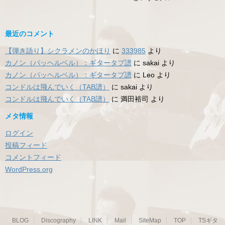
最近のコメント
【弾き語り】シクラメンのかほり
に
333985
より
カノン（パッヘルベル）：ギタータブ譜
に
sakai
より
カノン（パッヘルベル）：ギタータブ譜
に
Leo
より
コンドルは飛んでいく（TAB譜）
に
sakai
より
コンドルは飛んでいく（TAB譜）
に
満田裕司
より
メタ情報
ログイン
投稿フィード
コメントフィード
WordPress.org
BLOG
Discography
LINK
Mail
SiteMap
TOP
TSギタ