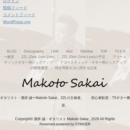
ログイン
投稿フィード
コメントフィード
WordPress.org
BLOG
Discography
LINK
Mail
SiteMap
TOP
TSギタ
ー教室
ZZL (Zero Zone Live)
ZZL (Zero Zone Live)の予定
アコース
ティックギター用ピックアップ
アコースティック・ギター用ピックアップ
の開発履歴
特定商取引法に関する記述
ギタリスト・酒井 誠ーMakoto Sakai。ZZLの主催者。 初心者歓迎：TSギター
室。
Copyright© 酒井 誠・ギタリスト Makoto Sakai , 2026 All Rights
Reserved.
powered by STINGER