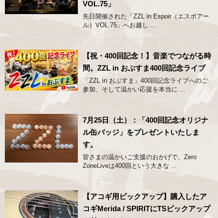
VOL.75」
先日開催された「ZZL in Espoir（エスポアー
ル）VOL.75」へお越し ...
【祝・400回記念！】音楽でつながる時
間。ZZL in おぶすま400回記念ライブ
「ZZL in おぶすま」400回記念ライブへのご
参加、そして温かい応援を本当に ...
7月25日（土）：「400回記念オリジナ
ル缶バッジ」をプレゼントいたしま
す。
皆さまの温かいご支援のおかげで、Zero
ZoneLiveは400回という大きな ...
【アコギ用ピックアップ】購入したア
コギMerida / SPIRITにTSピックアップ