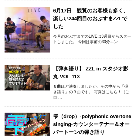
6月17日 観覧のお客様も多く、
楽しい244回目のおぶすまZZLで
した
今月のおぶすまでのLIVEは3週目からスター
トしました。 今回は事前の30分エン ...
【弾き語り】 ZZL in スタジオ影
丸 VOL.113
６曲ほど演奏しましたが、その中から「弾
き語り」の３曲です。 写真はこちら！（ご
自 ...
雫（drop）-polyphonic overtone
singing-カウンターテナー＆オー
バートーンの弾き語り