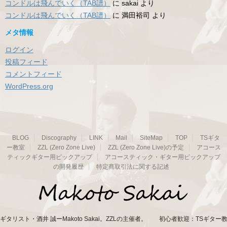
コンドルは飛んでいく（TAB譜）
に
sakai
より
コンドルは飛んでいく（TAB譜）
に
満田裕司
より
メタ情報
ログイン
投稿フィード
コメントフィード
WordPress.org
BLOG
Discography
LINK
Mail
SiteMap
TOP
TSギタ
ー教室
ZZL (Zero Zone Live)
ZZL (Zero Zone Live)の予定
アコース
ティックギター用ピックアップ
アコースティック・ギター用ピックアップ
の開発履歴
特定商取引法に関する記述
ギタリスト・酒井 誠ーMakoto Sakai。ZZLの主催者。 初心者歓迎：TSギター