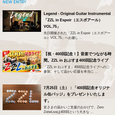
NEW ENTRY
Legend - Original Guitar Instrumental
「ZZL in Espoir（エスポアール）
VOL.75」
先日開催された「ZZL in Espoir（エスポアー
ル）VOL.75」へお越し ...
【祝・400回記念！】音楽でつながる時
間。ZZL in おぶすま400回記念ライブ
「ZZL in おぶすま」400回記念ライブへのご
参加、そして温かい応援を本当に ...
7月25日（土）：「400回記念オリジナ
ル缶バッジ」をプレゼントいたしま
す。
皆さまの温かいご支援のおかげで、Zero
ZoneLiveは400回という大きな ...