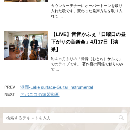
カウンターテナーにオーバートーンを取り
入れた歌です。変わった発声方法を取り入
れて ...
【LIVE】音音かふぇ「日曜日の昼
下がりの音楽会」4月17日【鴻
巣】
約４ヵ月ぶりの「音音（おとね）かふぇ」
でのライブです。 著作権の関係で触りのみ
で ...
PREV
湖面-Lake surface-Guitar Instrumental
NEXT
アバニコの練習動画