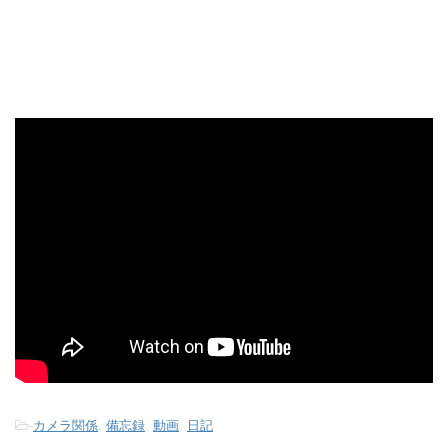
-
カメラ関係
,
備忘録
,
動画
,
日記