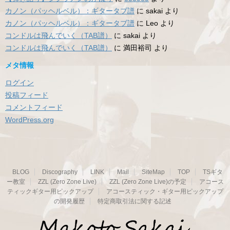
カノン（パッヘルベル）：ギタータブ譜
に
sakai
より
カノン（パッヘルベル）：ギタータブ譜
に
Leo
より
コンドルは飛んでいく（TAB譜）
に
sakai
より
コンドルは飛んでいく（TAB譜）
に
満田裕司
より
メタ情報
ログイン
投稿フィード
コメントフィード
WordPress.org
BLOG
Discography
LINK
Mail
SiteMap
TOP
TSギタ
ー教室
ZZL (Zero Zone Live)
ZZL (Zero Zone Live)の予定
アコース
ティックギター用ピックアップ
アコースティック・ギター用ピックアップ
の開発履歴
特定商取引法に関する記述