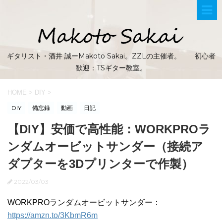
ギタリスト・酒井 誠ーMakoto Sakai。ZZLの主催者。 初心者
歓迎：TSギター教室。
HOME
>
DIY
>
DIY
備忘録
動画
日記
【DIY】安価で高性能：WORKPROラ
ンダムオービットサンダー（接続ア
ダプターを3Dプリンターで作製）
2022/03/03
WORKPROランダムオービットサンダー：
https://amzn.to/3KbmR6m