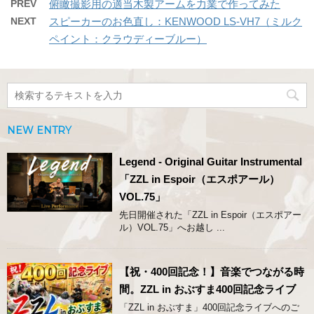
PREV
俯瞰撮影用の適当木製アームを力業で作ってみた
NEXT
スピーカーのお色直し：KENWOOD LS-VH7（ミルク
ペイント：クラウディーブルー）
NEW ENTRY
Legend - Original Guitar Instrumental
「ZZL in Espoir（エスポアール）
VOL.75」
先日開催された「ZZL in Espoir（エスポアー
ル）VOL.75」へお越し ...
【祝・400回記念！】音楽でつながる時
間。ZZL in おぶすま400回記念ライブ
「ZZL in おぶすま」400回記念ライブへのご