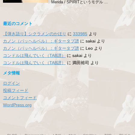
Merida / SPIRITというモデル ...
最近のコメント
【弾き語り】シクラメンのかほり
に
333985
より
カノン（パッヘルベル）：ギタータブ譜
に
sakai
より
カノン（パッヘルベル）：ギタータブ譜
に
Leo
より
コンドルは飛んでいく（TAB譜）
に
sakai
より
コンドルは飛んでいく（TAB譜）
に
満田裕司
より
メタ情報
ログイン
投稿フィード
コメントフィード
WordPress.org