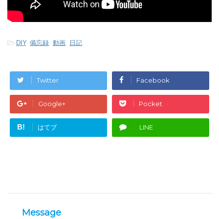
-
DIY
,
備忘録
,
動画
,
日記
Twitter
Facebook
Google+
Pocket
B!
はてブ
LINE
Message