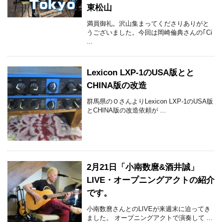
東松山
満員御礼。沢山集まってくださりありがと
うございました。今回は岡崎倫典さんの｢Ci
...
Lexicon LXP-1のUSA版とと
CHINA版の改造
群馬県のＯさんよりLexicon LXP-1のUSA版
とCHINA版の改造依頼が ...
2月21日「小南数麿&酒井誠」
LIVE・オープニングアクトの紹介
です。
小南数麿さんとのLIVEが来週末に迫ってき
ました。 オープニングアクトで演奏して ...