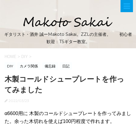
ギタリスト・酒井 誠ーMakoto Sakai。ZZLの主催者。 初心者
歓迎：TSギター教室。
HOME
>
DIY
>
DIY
カメラ関係
備忘録
日記
木製コールドシュープレートを作っ
てみました
2022/03/23
α6600用に 木製のコールドシュープレートを作ってみまし
た。余った木切れを使えば100円程度で作れます。