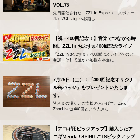
VOL.75」
先日開催された「ZZL in Espoir（エスポアー
ル）VOL.75」へお越し ...
【祝・400回記念！】音楽でつながる時
間。ZZL in おぶすま400回記念ライブ
「ZZL in おぶすま」400回記念ライブへのご
参加、そして温かい応援を本当に ...
7月25日（土）：「400回記念オリジナ
ル缶バッジ」をプレゼントいたしま
す。
皆さまの温かいご支援のおかげで、Zero
ZoneLiveは400回という大きな ...
【アコギ用ピックアップ】購入したア
コギMerida / SPIRITにTSピックアップ