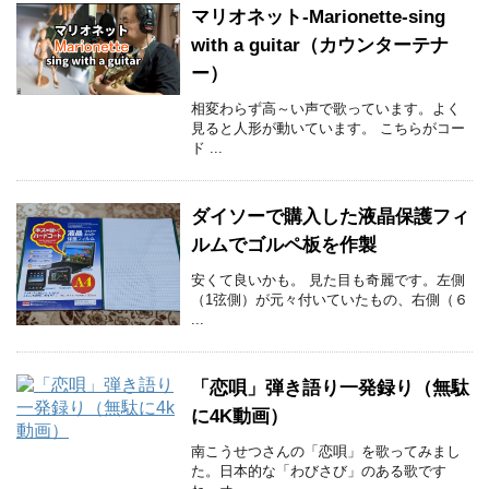
マリオネット-Marionette-sing
with a guitar（カウンターテナ
ー）
相変わらず高～い声で歌っています。よく
見ると人形が動いています。 こちらがコー
ド ...
ダイソーで購入した液晶保護フィ
ルムでゴルペ板を作製
安くて良いかも。 見た目も奇麗です。左側
（1弦側）が元々付いていたもの、右側（６
...
「恋唄」弾き語り一発録り（無駄
に4K動画）
南こうせつさんの「恋唄」を歌ってみまし
た。日本的な「わびさび」のある歌です