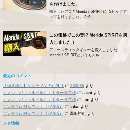
を付けました。
購入したアコギMerida / SPIRITにTSピックア
ップを付けました。２チ ...
この価格でこの音!? Merida SPIRITを購
入しました！
アコースティックギターを購入しました。
Merida / SPIRITというモデル ...
最近のコメント
【弾き語り】シクラメンのかほり
に
333985
より
カノン（パッヘルベル）：ギタータブ譜
に
sakai
より
カノン（パッヘルベル）：ギタータブ譜
に
Leo
より
コンドルは飛んでいく（TAB譜）
に
sakai
より
コンドルは飛んでいく（TAB譜）
に
満田裕司
より
メタ情報