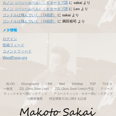
カノン（パッヘルベル）：ギタータブ譜
に
sakai
より
カノン（パッヘルベル）：ギタータブ譜
に
Leo
より
コンドルは飛んでいく（TAB譜）
に
sakai
より
コンドルは飛んでいく（TAB譜）
に
満田裕司
より
メタ情報
ログイン
投稿フィード
コメントフィード
WordPress.org
BLOG
Discography
LINK
Mail
SiteMap
TOP
TSギタ
ー教室
ZZL (Zero Zone Live)
ZZL (Zero Zone Live)の予定
アコース
ティックギター用ピックアップ
アコースティック・ギター用ピックアップ
の開発履歴
特定商取引法に関する記述