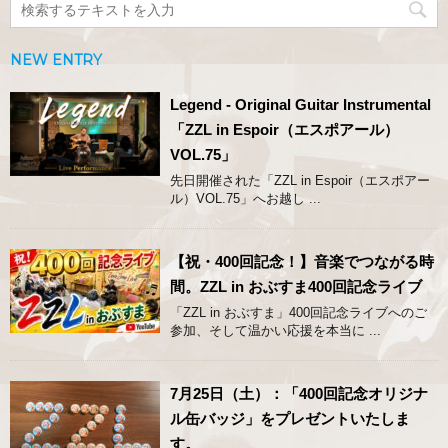
NEW ENTRY
Legend - Original Guitar Instrumental
「ZZL in Espoir（エスポアール）
VOL.75」
先日開催された「ZZL in Espoir（エスポアー
ル）VOL.75」へお越し ...
【祝・400回記念！】音楽でつながる時
間。ZZL in おぶすま400回記念ライブ
「ZZL in おぶすま」400回記念ライブへのご
参加、そして温かい応援を本当に ...
7月25日（土）：「400回記念オリジナ
ル缶バッジ」をプレゼントいたしま
す。