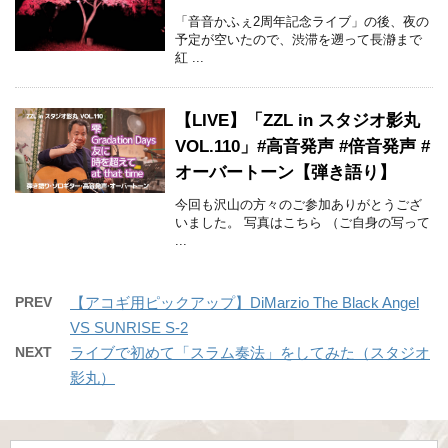
「音音かふぇ2周年記念ライブ」の後、夜の
予定が空いたので、渋滞を遡って長瀞まで
紅 ...
【LIVE】「ZZL in スタジオ影丸
VOL.110」#高音発声 #倍音発声 #
オーバートーン【弾き語り】
今回も沢山の方々のご参加ありがとうござ
いました。 写真はこちら （ご自身の写って
...
PREV
【アコギ用ピックアップ】DiMarzio The Black Angel
VS SUNRISE S-2
NEXT
ライブで初めて「スラム奏法」をしてみた（スタジオ
影丸）