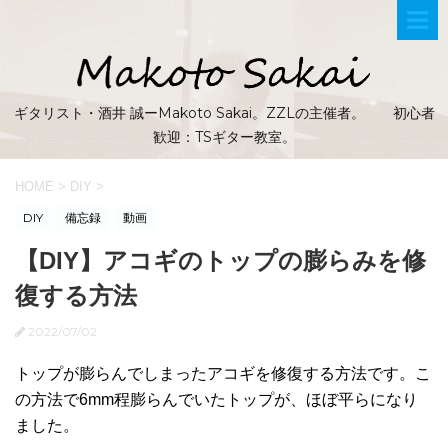
ギタリスト・酒井 誠ーMakoto Sakai。ZZLの主催者。 初心者
歓迎：TSギター教室。
HOME
>
DIY
>
DIY
備忘録
動画
【DIY】アコギのトップの膨らみを修
復する方法
2022/07/02
トップが膨らんでしまったアコギを修復する方法です。こ
の方法で6mm程膨らんでいたトップが、ほぼ平らになり
ました。