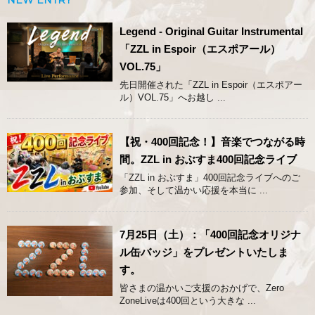
Legend - Original Guitar Instrumental
「ZZL in Espoir（エスポアール）
VOL.75」
先日開催された「ZZL in Espoir（エスポアー
ル）VOL.75」へお越し ...
【祝・400回記念！】音楽でつながる時
間。ZZL in おぶすま400回記念ライブ
「ZZL in おぶすま」400回記念ライブへのご
参加、そして温かい応援を本当に ...
7月25日（土）：「400回記念オリジナ
ル缶バッジ」をプレゼントいたしま
す。
皆さまの温かいご支援のおかげで、Zero
ZoneLiveは400回という大きな ...