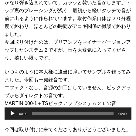
かなり弾き込まれていて、カラッと乾いた音がします。ト
ップ裏のブレーシングが浅く、最初から軽いタッチで音が
前に出るように作られています。取付作業自体は２０分程
度で終わり、ほとんどの時間がアコギ関係の雑談で終わり
ました。
今回取り付けたのは、プリアンプをマイナーバージョンア
ップしたシステム２ですが、音を大変気に入ってくださ
り、嬉しい限りです。
いつものように本人様に適当に弾いてサンプルを録ってみ
ました。今回も一発録音です。
エフェクトなし、音源の加工はしていません。ピックアッ
プからダイレクトの音です。
音
MARTIN 000-1＋TSピックアップシステム２Ｌの音
声
00:00
00:00
プ
レ
今回は取り付けに来てくださりありがとうございました。
ー