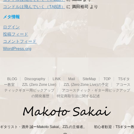
コンドルは飛んでいく（TAB譜）
に
満田裕司
より
メタ情報
ログイン
投稿フィード
コメントフィード
WordPress.org
BLOG
Discography
LINK
Mail
SiteMap
TOP
TSギタ
ー教室
ZZL (Zero Zone Live)
ZZL (Zero Zone Live)の予定
アコース
ティックギター用ピックアップ
アコースティック・ギター用ピックアップ
の開発履歴
特定商取引法に関する記述
ギタリスト・酒井 誠ーMakoto Sakai。ZZLの主催者。 初心者歓迎：TSギター