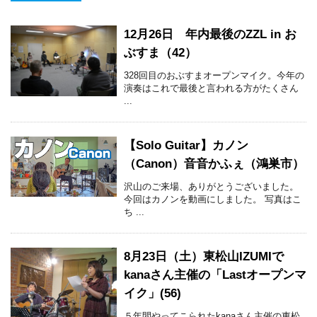
12月26日 年内最後のZZL in お
ぶすま（42）
328回目のおぶすまオープンマイク。今年の
演奏はこれで最後と言われる方がたくさん
...
【Solo Guitar】カノン
（Canon）音音かふぇ（鴻巣市）
沢山のご来場、ありがとうございました。
今回はカノンを動画にしました。 写真はこ
ち ...
8月23日（土）東松山IZUMIで
kanaさん主催の「Lastオープンマ
イク」(56)
５年間やってこられたkanaさん主催の東松