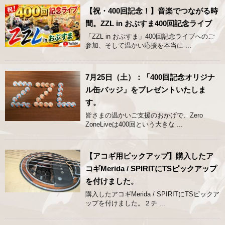
【祝・400回記念！】音楽でつながる時
間。ZZL in おぶすま400回記念ライブ
「ZZL in おぶすま」400回記念ライブへのご
参加、そして温かい応援を本当に ...
7月25日（土）：「400回記念オリジナ
ル缶バッジ」をプレゼントいたしま
す。
皆さまの温かいご支援のおかげで、Zero
ZoneLiveは400回という大きな ...
【アコギ用ピックアップ】購入したア
コギMerida / SPIRITにTSピックアップ
を付けました。
購入したアコギMerida / SPIRITにTSピックア
ップを付けました。２チ ...