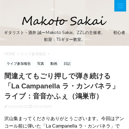
ギタリスト・酒井 誠ーMakoto Sakai。ZZLの主催者。 初心者
歓迎：TSギター教室。
HOME
>
ライブ参加報告
>
ライブ参加報告
写真
動画
日記
間違えてもごり押しで弾き続ける
「La Campanella ラ・カンパネラ」
ライブ：音音かふぇ（鴻巣市）
2024/08/26
2024/08/31
沢山集まってくださりありがとうございます。今回はアン
コール前に弾いた「La Campanella ラ・カンパネラ」で