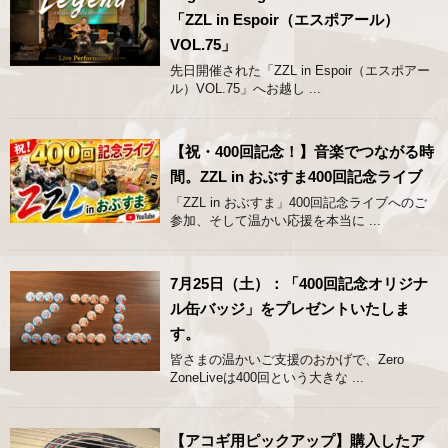
「ZZL in Espoir（エスポアール）
VOL.75」
先日開催された「ZZL in Espoir（エスポアー
ル）VOL.75」へお越し ...
【祝・400回記念！】音楽でつながる時
間。ZZL in おぶすま400回記念ライブ
「ZZL in おぶすま」400回記念ライブへのご
参加、そして温かい応援を本当に ...
7月25日（土）：「400回記念オリジナ
ル缶バッジ」をプレゼントいたしま
す。
皆さまの温かいご支援のおかげで、Zero
ZoneLiveは400回という大きな ...
【アコギ用ピックアップ】購入したア