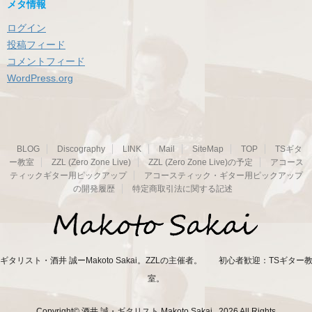
メタ情報
ログイン
投稿フィード
コメントフィード
WordPress.org
BLOG
Discography
LINK
Mail
SiteMap
TOP
TSギタ
ー教室
ZZL (Zero Zone Live)
ZZL (Zero Zone Live)の予定
アコース
ティックギター用ピックアップ
アコースティック・ギター用ピックアップ
の開発履歴
特定商取引法に関する記述
ギタリスト・酒井 誠ーMakoto Sakai。ZZLの主催者。 初心者歓迎：TSギター
室。
Copyright© 酒井 誠・ギタリスト Makoto Sakai , 2026 All Rights