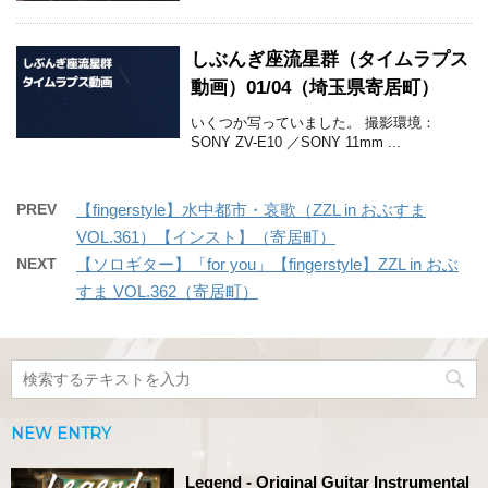
しぶんぎ座流星群（タイムラプス
動画）01/04（埼玉県寄居町）
いくつか写っていました。 撮影環境：
SONY ZV-E10 ／SONY 11mm ...
PREV
【fingerstyle】水中都市・哀歌（ZZL in おぶすま
VOL.361）【インスト】（寄居町）
NEXT
【ソロギター】「for you」【fingerstyle】ZZL in おぶ
すま VOL.362（寄居町）
NEW ENTRY
Legend - Original Guitar Instrumental