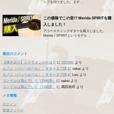
ップを付けました。２チ ...
この価格でこの音!? Merida SPIRITを購
入しました！
アコースティックギターを購入しました。
Merida / SPIRITというモデル ...
最近のコメント
【弾き語り】シクラメンのかほり
に
333985
より
カノン（パッヘルベル）：ギタータブ譜
に
sakai
より
カノン（パッヘルベル）：ギタータブ譜
に
Leo
より
コンドルは飛んでいく（TAB譜）
に
sakai
より
コンドルは飛んでいく（TAB譜）
に
満田裕司
より
メタ情報
ログイン
投稿フィード