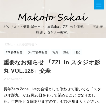
ギタリスト・酒井 誠ーMakoto Sakai。ZZLの主催者。 初心者
歓迎：TSギター教室。
HOME
>
ZZL参加報告
>
ZZL参加報告
ライブ参加報告
写真
動画
日記
重要なお知らせ 「ZZL in スタジオ影
丸 VOL.128」交差
2024/09/15
長年Zero Zone Liveの会場として使わせて頂いてる「スタ
ジオ影丸」が12月28日をもって閉めることになりまし
た。年内あと３回ありますので、ぜひお集まりください。