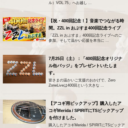
ル）VOL.75」へお越し ...
【祝・400回記念！】音楽でつながる時
間。ZZL in おぶすま400回記念ライブ
「ZZL in おぶすま」400回記念ライブへのご
参加、そして温かい応援を本当に ...
7月25日（土）：「400回記念オリジナ
ル缶バッジ」をプレゼントいたしま
す。
皆さまの温かいご支援のおかげで、Zero
ZoneLiveは400回という大きな ...
【アコギ用ピックアップ】購入したア
コギMerida / SPIRITにTSピックアップ
を付けました。
購入したアコギMerida / SPIRITにTSピックア