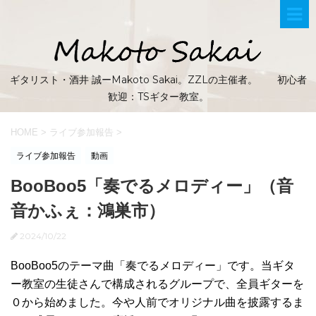
ギタリスト・酒井 誠ーMakoto Sakai。ZZLの主催者。 初心者
歓迎：TSギター教室。
HOME
>
ライブ参加報告
>
ライブ参加報告
動画
BooBoo5「奏でるメロディー」（音
音かふぇ：鴻巣市）
2024/10/22
BooBoo5のテーマ曲「奏でるメロディー」です。当ギタ
ー教室の生徒さんで構成されるグループで、全員ギターを
０から始めました。今や人前でオリジナル曲を披露するま