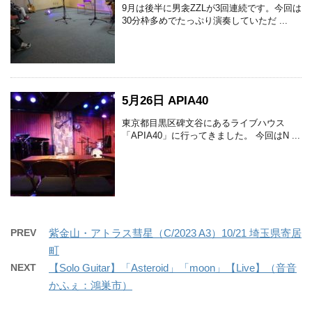
9月は後半に男衾ZZLが3回連続です。今回は
30分枠多めでたっぷり演奏していただ ...
5月26日 APIA40
東京都目黒区碑文谷にあるライブハウス
「APIA40」に行ってきました。 今回はN ...
PREV
紫金山・アトラス彗星（C/2023 A3）10/21 埼玉県寄居
町
NEXT
【Solo Guitar】「Asteroid」「moon」【Live】（音音
かふぇ：鴻巣市）