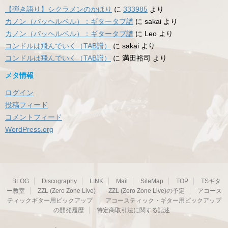
【弾き語り】シクラメンのかほり
に
333985
より
カノン（パッヘルベル）：ギタータブ譜
に
sakai
より
カノン（パッヘルベル）：ギタータブ譜
に
Leo
より
コンドルは飛んでいく（TAB譜）
に
sakai
より
コンドルは飛んでいく（TAB譜）
に
満田裕司
より
メタ情報
ログイン
投稿フィード
コメントフィード
WordPress.org
BLOG
Discography
LINK
Mail
SiteMap
TOP
TSギタ
ー教室
ZZL (Zero Zone Live)
ZZL (Zero Zone Live)の予定
アコース
ティックギター用ピックアップ
アコースティック・ギター用ピックアップ
の開発履歴
特定商取引法に関する記述