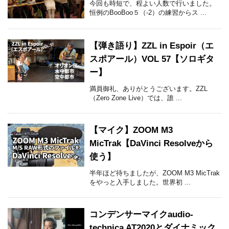
今回も時短で、程よい人数で行いました。
恒例のBooBoo５（-2）の練習からス ...
【弾き語り】ZZL in Espoir（エ
スポアール）VOL 57【ソロギタ
ー】
満員御礼、ありがとうございます。ZZL
（Zero Zone Live）では、誰 ...
【マイク】ZOOM M3
MicTrak【DaVinci Resolveから
使う】
半年ほど待ちましたが、ZOOM M3 MicTrak
をやっと入手しました。世界初 ...
コンデンサーマイクaudio-
technica AT2020とダイナミック