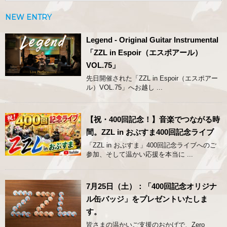
NEW ENTRY
Legend - Original Guitar Instrumental
「ZZL in Espoir（エスポアール）
VOL.75」
先日開催された「ZZL in Espoir（エスポアー
ル）VOL.75」へお越し ...
【祝・400回記念！】音楽でつながる時
間。ZZL in おぶすま400回記念ライブ
「ZZL in おぶすま」400回記念ライブへのご
参加、そして温かい応援を本当に ...
7月25日（土）：「400回記念オリジナ
ル缶バッジ」をプレゼントいたしま
す。
皆さまの温かいご支援のおかげで、Zero