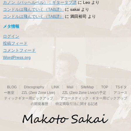
カノン（パッヘルベル）：ギタータブ譜
に
Leo
より
コンドルは飛んでいく（TAB譜）
に
sakai
より
コンドルは飛んでいく（TAB譜）
に
満田裕司
より
メタ情報
ログイン
投稿フィード
コメントフィード
WordPress.org
BLOG
Discography
LINK
Mail
SiteMap
TOP
TSギタ
ー教室
ZZL (Zero Zone Live)
ZZL (Zero Zone Live)の予定
アコース
ティックギター用ピックアップ
アコースティック・ギター用ピックアップ
の開発履歴
特定商取引法に関する記述