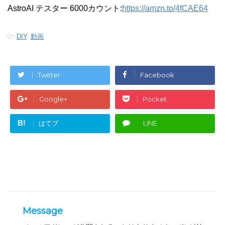
AstroAI テスター 6000カウント:
https://amzn.to/4fCAE64
-
DIY
,
動画
Twitter
Facebook
Google+
Pocket
B!
はてブ
LINE
Message