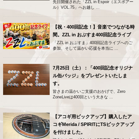
先日開催された「ZZL in Espoir（エスポアー
ル）VOL.75」へお越し ...
【祝・400回記念！】音楽でつながる時
間。ZZL in おぶすま400回記念ライブ
「ZZL in おぶすま」400回記念ライブへのご
参加、そして温かい応援を本当に ...
7月25日（土）：「400回記念オリジナ
ル缶バッジ」をプレゼントいたしま
す。
皆さまの温かいご支援のおかげで、Zero
ZoneLiveは400回という大きな ...
【アコギ用ピックアップ】購入したア
コギMerida / SPIRITにTSピックアップ
を付けました。