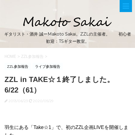
ギタリスト・酒井 誠ーMakoto Sakai。ZZLの主催者。 初心者
歓迎：TSギター教室。
HOME
>
ZZL参加報告
>
ZZL参加報告
ライブ参加報告
ZZL in TAKE☆１終了しました。
6/22（61）
2013/06/23
2020/05/29
羽生にある「Take☆1」で、初のZZL企画LIVEを開催しま