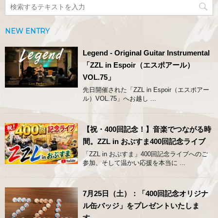
NEW ENTRY
Legend - Original Guitar Instrumental
「ZZL in Espoir（エスポアール）
VOL.75」
先日開催された「ZZL in Espoir（エスポアー
ル）VOL.75」へお越し ...
【祝・400回記念！】音楽でつながる時
間。ZZL in おぶすま400回記念ライブ
「ZZL in おぶすま」400回記念ライブへのご
参加、そして温かい応援を本当に ...
7月25日（土）：「400回記念オリジナ
ル缶バッジ」をプレゼントいたしま
す。