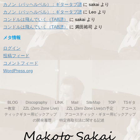
カノン（パッヘルベル）：ギタータブ譜
に
sakai
より
カノン（パッヘルベル）：ギタータブ譜
に
Leo
より
コンドルは飛んでいく（TAB譜）
に
sakai
より
コンドルは飛んでいく（TAB譜）
に
満田裕司
より
メタ情報
ログイン
投稿フィード
コメントフィード
WordPress.org
BLOG
Discography
LINK
Mail
SiteMap
TOP
TSギタ
ー教室
ZZL (Zero Zone Live)
ZZL (Zero Zone Live)の予定
アコース
ティックギター用ピックアップ
アコースティック・ギター用ピックアップ
の開発履歴
特定商取引法に関する記述