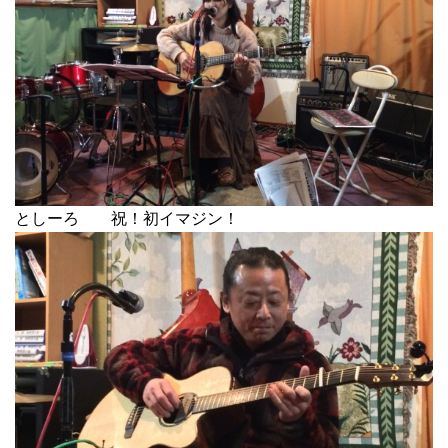
としーろ 祝！初イマジン！