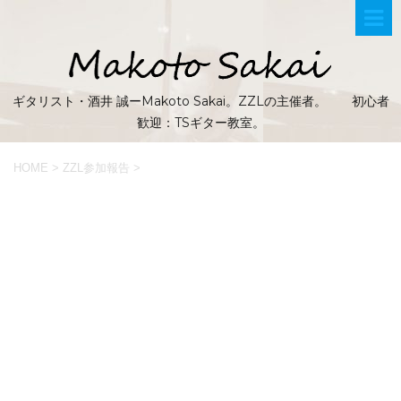
ギタリスト・酒井 誠ーMakoto Sakai。ZZLの主催者。 初心者
歓迎：TSギター教室。
HOME
>
ZZL参加報告
>