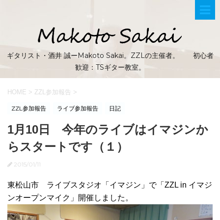
ギタリスト・酒井 誠ーMakoto Sakai。ZZLの主催者。 初心者
歓迎：TSギター教室。
HOME
>
ZZL参加報告
>
ZZL参加報告
ライブ参加報告
日記
1月10日 今年のライブはイマジンか
らスタートです（１）
2015/01/11
東松山市 ライブスタジオ「イマジン」で「ZZL in イマジ
ンオープンマイク」開催しました。