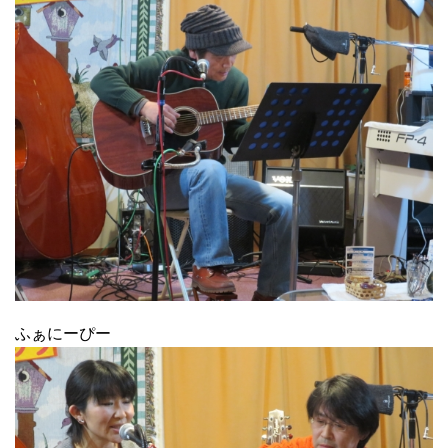
ふぁにーぴー