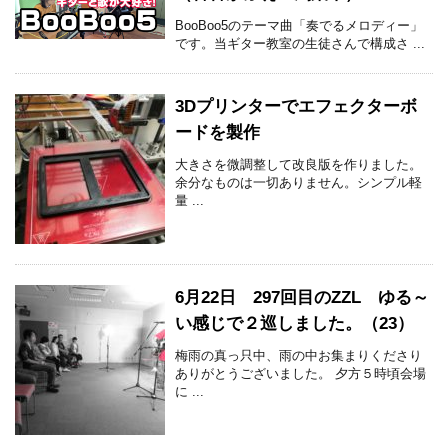
BooBoo5のテーマ曲「奏でるメロディー」
です。当ギター教室の生徒さんで構成さ ...
3Dプリンターでエフェクターボ
ードを製作
大きさを微調整して改良版を作りました。
余分なものは一切ありません。シンプル軽
量 ...
6月22日 297回目のZZL ゆる～
い感じで２巡しました。（23）
梅雨の真っ只中、雨の中お集まりくださり
ありがとうございました。 夕方５時頃会場
に ...