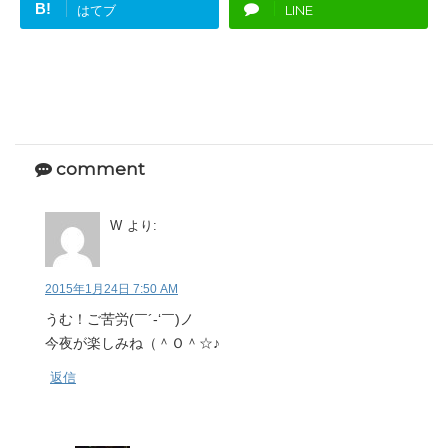
B!
はてブ
LINE
comment
W
より:
2015年1月24日 7:50 AM
うむ！ご苦労(￣´-‘￣)ノ
今夜が楽しみね（＾Ｏ＾☆♪
返信