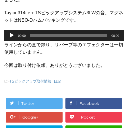
Taylor 314ce＋TSピックアップシステム3LWの音。マグネ
ットはNEO-Dハムバッキングです。
音
00:00
00:00
声
プ
ラインからの直で録り、リバーブ等のエフェクターは一切
レ
使用していません。
ー
ヤ
今回は取り付け依頼、ありがとうございました。
ー
-
TSピックアップ取付情報
,
日記
Twitter
Facebook
Google+
Pocket