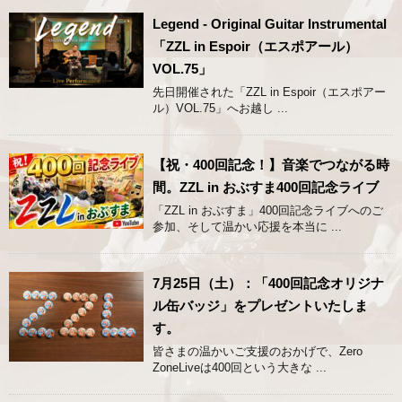
Legend - Original Guitar Instrumental
「ZZL in Espoir（エスポアール）
VOL.75」
先日開催された「ZZL in Espoir（エスポアー
ル）VOL.75」へお越し ...
【祝・400回記念！】音楽でつながる時
間。ZZL in おぶすま400回記念ライブ
「ZZL in おぶすま」400回記念ライブへのご
参加、そして温かい応援を本当に ...
7月25日（土）：「400回記念オリジナ
ル缶バッジ」をプレゼントいたしま
す。
皆さまの温かいご支援のおかげで、Zero
ZoneLiveは400回という大きな ...