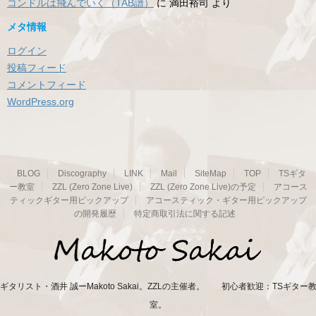
コンドルは飛んでいく（TAB譜）
に
満田裕司
より
メタ情報
ログイン
投稿フィード
コメントフィード
WordPress.org
BLOG
Discography
LINK
Mail
SiteMap
TOP
TSギタ
ー教室
ZZL (Zero Zone Live)
ZZL (Zero Zone Live)の予定
アコース
ティックギター用ピックアップ
アコースティック・ギター用ピックアップ
の開発履歴
特定商取引法に関する記述
ギタリスト・酒井 誠ーMakoto Sakai。ZZLの主催者。 初心者歓迎：TSギター
室。