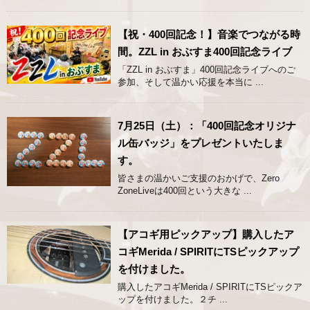
【祝・400回記念！】音楽でつながる時
間。ZZL in おぶすま400回記念ライブ
「ZZL in おぶすま」400回記念ライブへのご
参加、そして温かい応援を本当に ...
7月25日（土）：「400回記念オリジナ
ル缶バッジ」をプレゼントいたしま
す。
皆さまの温かいご支援のおかげで、Zero
ZoneLiveは400回という大きな ...
【アコギ用ピックアップ】購入したア
コギMerida / SPIRITにTSピックアップ
を付けました。
購入したアコギMerida / SPIRITにTSピックア
ップを付けました。２チ ...