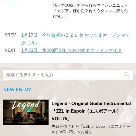
埼玉で活動しておられるウクレレユニット
「カプア」様から２台のウクレレに取り付
け依 ...
PREV
1月17日 今年最初のＺＺＬ in おぶすまオープンマイ
ク（３）
NEXT
1月30日 第208回ZZL in おぶすまオープンマイク
NEW ENTRY
Legend - Original Guitar Instrumental
「ZZL in Espoir（エスポアール）
VOL.75」
先日開催された「ZZL in Espoir（エスポアー
ル）VOL.75」へお越し ...