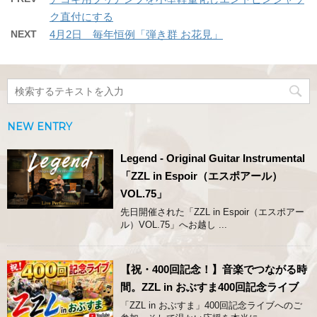
ク直付にする
NEXT
4月2日 毎年恒例「弾き群 お花見」
NEW ENTRY
Legend - Original Guitar Instrumental
「ZZL in Espoir（エスポアール）
VOL.75」
先日開催された「ZZL in Espoir（エスポアー
ル）VOL.75」へお越し ...
【祝・400回記念！】音楽でつながる時
間。ZZL in おぶすま400回記念ライブ
「ZZL in おぶすま」400回記念ライブへのご