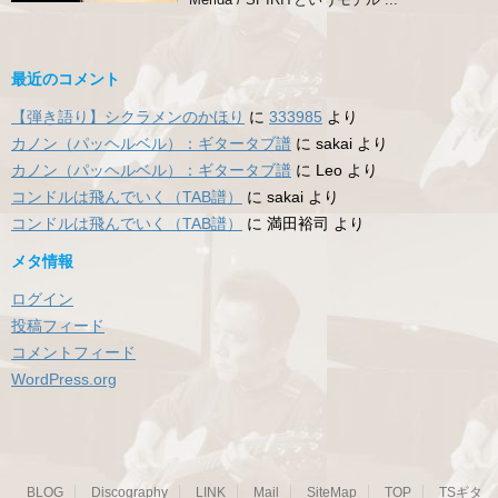
最近のコメント
【弾き語り】シクラメンのかほり
に
333985
より
カノン（パッヘルベル）：ギタータブ譜
に
sakai
より
カノン（パッヘルベル）：ギタータブ譜
に
Leo
より
コンドルは飛んでいく（TAB譜）
に
sakai
より
コンドルは飛んでいく（TAB譜）
に
満田裕司
より
メタ情報
ログイン
投稿フィード
コメントフィード
WordPress.org
BLOG
Discography
LINK
Mail
SiteMap
TOP
TSギタ