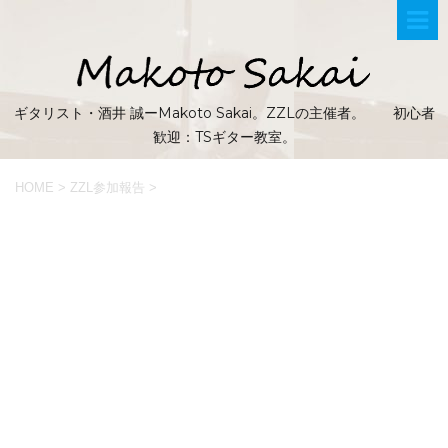
ギタリスト・酒井 誠ーMakoto Sakai。ZZLの主催者。 初心者
歓迎：TSギター教室。
HOME
>
ZZL参加報告
>