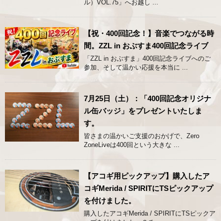
ル）VOL.75」へお越し ...
【祝・400回記念！】音楽でつながる時
間。ZZL in おぶすま400回記念ライブ
「ZZL in おぶすま」400回記念ライブへのご
参加、そして温かい応援を本当に ...
7月25日（土）：「400回記念オリジナ
ル缶バッジ」をプレゼントいたしま
す。
皆さまの温かいご支援のおかげで、Zero
ZoneLiveは400回という大きな ...
【アコギ用ピックアップ】購入したア
コギMerida / SPIRITにTSピックアップ
を付けました。
購入したアコギMerida / SPIRITにTSピックア