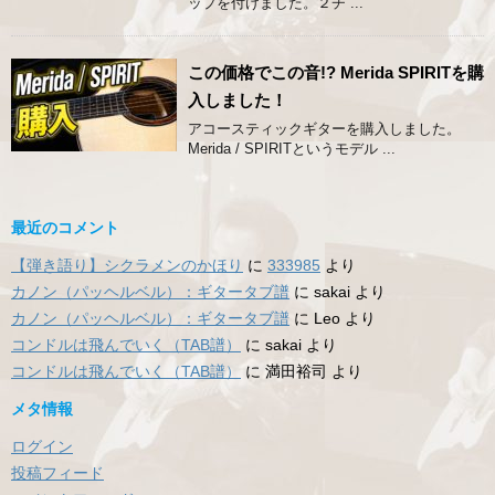
ップを付けました。２チ ...
この価格でこの音!? Merida SPIRITを購
入しました！
アコースティックギターを購入しました。
Merida / SPIRITというモデル ...
最近のコメント
【弾き語り】シクラメンのかほり
に
333985
より
カノン（パッヘルベル）：ギタータブ譜
に
sakai
より
カノン（パッヘルベル）：ギタータブ譜
に
Leo
より
コンドルは飛んでいく（TAB譜）
に
sakai
より
コンドルは飛んでいく（TAB譜）
に
満田裕司
より
メタ情報
ログイン
投稿フィード