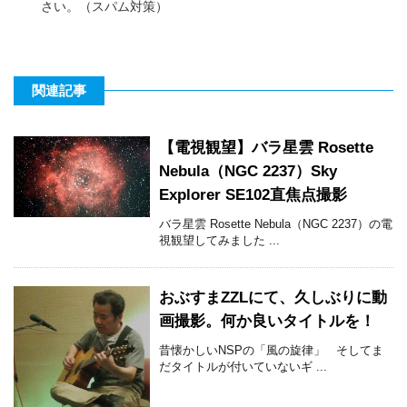
さい。（スパム対策）
関連記事
【電視観望】バラ星雲 Rosette
Nebula（NGC 2237）Sky
Explorer SE102直焦点撮影
バラ星雲 Rosette Nebula（NGC 2237）の電
視観望してみました ...
おぶすまZZLにて、久しぶりに動
画撮影。何か良いタイトルを！
昔懐かしいNSPの「風の旋律」 そしてま
だタイトルが付いていないギ ...