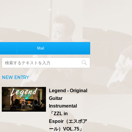
Mail
NEW ENTRY
Legend - Original
Guitar
Instrumental
「ZZL in
Espoir（エスポア
ール）VOL.75」