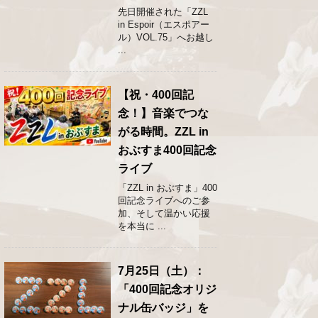
先日開催された「ZZL
in Espoir（エスポアー
ル）VOL.75」へお越し
...
【祝・400回記
念！】音楽でつな
がる時間。ZZL in
おぶすま400回記念
ライブ
「ZZL in おぶすま」400
回記念ライブへのご参
加、そして温かい応援
を本当に ...
7月25日（土）：
「400回記念オリジ
ナル缶バッジ」を