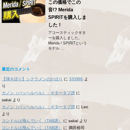
この価格でこの
音!? Merida
SPIRITを購入しま
した！
アコースティックギタ
ーを購入しました。
Merida / SPIRITという
モデル ...
最近のコメント
【弾き語り】シクラメンのかほり
に
333985
よ
り
カノン（パッヘルベル）：ギタータブ譜
に
sakai
より
カノン（パッヘルベル）：ギタータブ譜
に
Leo
より
コンドルは飛んでいく（TAB譜）
に
sakai
より
コンドルは飛んでいく（TAB譜）
に
満田裕司