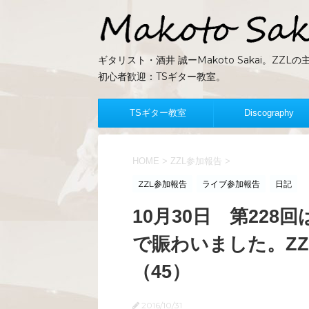
ギタリスト・酒井 誠ーMakoto Sakai。Z
初心者歓迎：TSギター教室。
TSギター教室
Discography
HOME
>
ZZL参加報告
>
ZZL参加報告
ライブ参加報告
日記
10月30日 第22
で賑わいました。ZZ
（45）
2016/10/31