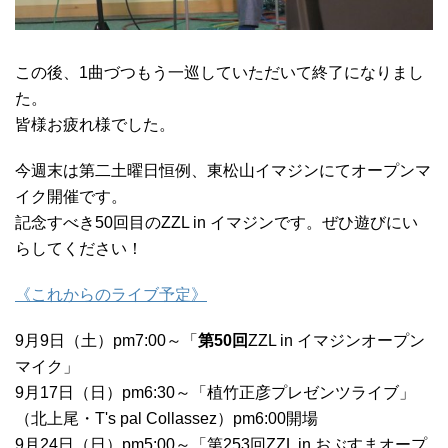
この後、1曲づつもう一巡していただいて終了になりまし
た。
皆様お疲れ様でした。
今週末は第二土曜日恒例、東松山イマジンにてオープンマ
イク開催です。
記念すべき50回目のZZL in イマジンです。ぜひ遊びにい
らしてください！
《これからのライブ予定》
9月9日（土）pm7:00～「
第50回
ZZL in イマジンオープン
マイク」
9月17日（日）pm6:30～「植竹正彦プレゼンツライブ」
（北上尾・T's pal Collassez）pm6:00開場
9月24日（日）pm5:00～「第253回ZZL in おぶすまオープ