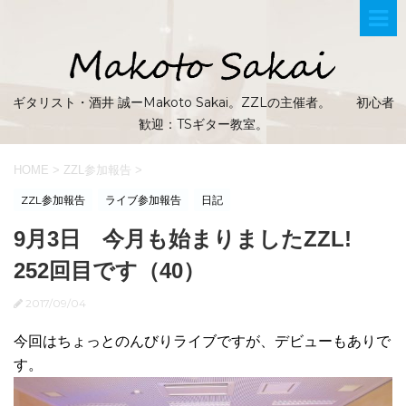
ギタリスト・酒井 誠ーMakoto Sakai。ZZLの主催者。 初心者
歓迎：TSギター教室。
HOME
>
ZZL参加報告
>
ZZL参加報告
ライブ参加報告
日記
9月3日 今月も始まりましたZZL!
252回目です（40）
2017/09/04
今回はちょっとのんびりライブですが、デビューもありで
す。