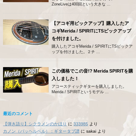
ZoneLiveは400回という大きな ...
【アコギ用ピックアップ】購入したア
コギMerida / SPIRITにTSピックアップ
を付けました。
購入したアコギMerida / SPIRITにTSピックア
ップを付けました。２チ ...
この価格でこの音!? Merida SPIRITを購
入しました！
アコースティックギターを購入しました。
Merida / SPIRITというモデル ...
最近のコメント
【弾き語り】シクラメンのかほり
に
333985
より
カノン（パッヘルベル）：ギタータブ譜
に
sakai
より