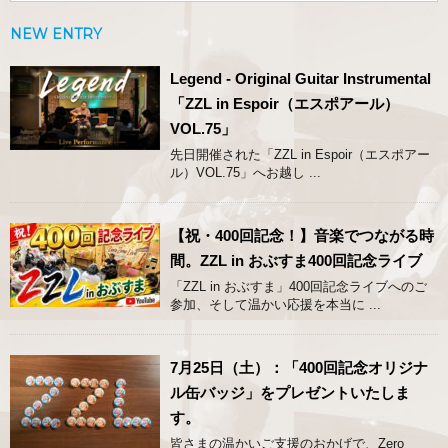
NEW ENTRY
Legend - Original Guitar Instrumental
「ZZL in Espoir（エスポアール）
VOL.75」
先日開催された「ZZL in Espoir（エスポアー
ル）VOL.75」へお越し ...
【祝・400回記念！】音楽でつながる時
間。ZZL in おぶすま400回記念ライブ
「ZZL in おぶすま」400回記念ライブへのご
参加、そして温かい応援を本当に ...
7月25日（土）：「400回記念オリジナ
ル缶バッジ」をプレゼントいたしま
す。
皆さまの温かいご支援のおかげで、Zero