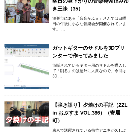
曜日の昼下がりの音楽会withみゆ
き三昧（35）
鴻巣市にある「音音かふぇ」さんでは日曜
日の午後に小さな音楽会が開催されていま
す。 ...
ガットギターのサドルを3Dプリ
ンターで作ってみました
市販されているギター用のサドルを購入し
て「削る」のは意外に大変なので、今回は
3D ...
【弾き語り】夕焼けの手記（ZZL
in おぶすま VOL.386）（寄居
町）
東京で活躍されている植竹アニキが久しぶ