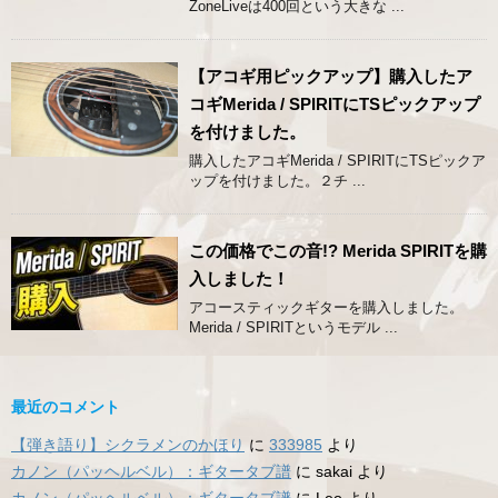
ZoneLiveは400回という大きな ...
【アコギ用ピックアップ】購入したア
コギMerida / SPIRITにTSピックアップ
を付けました。
購入したアコギMerida / SPIRITにTSピックア
ップを付けました。２チ ...
この価格でこの音!? Merida SPIRITを購
入しました！
アコースティックギターを購入しました。
Merida / SPIRITというモデル ...
最近のコメント
【弾き語り】シクラメンのかほり
に
333985
より
カノン（パッヘルベル）：ギタータブ譜
に
sakai
より