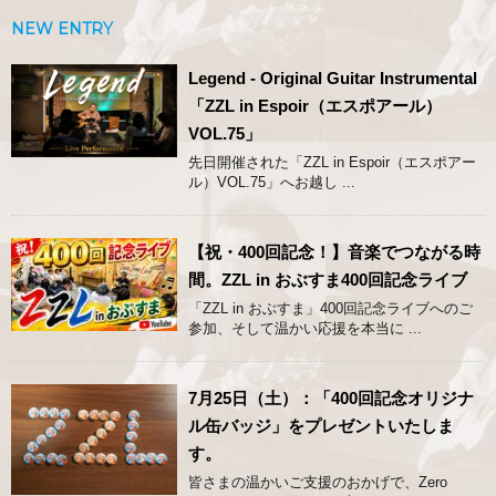
NEW ENTRY
Legend - Original Guitar Instrumental
「ZZL in Espoir（エスポアール）
VOL.75」
先日開催された「ZZL in Espoir（エスポアー
ル）VOL.75」へお越し ...
【祝・400回記念！】音楽でつながる時
間。ZZL in おぶすま400回記念ライブ
「ZZL in おぶすま」400回記念ライブへのご
参加、そして温かい応援を本当に ...
7月25日（土）：「400回記念オリジナ
ル缶バッジ」をプレゼントいたしま
す。
皆さまの温かいご支援のおかげで、Zero