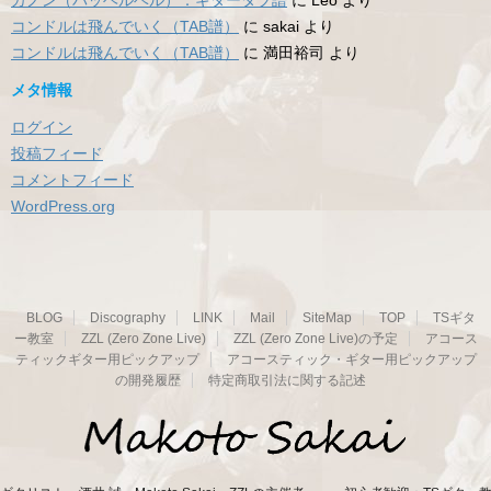
カノン（パッヘルベル）：ギタータブ譜
に
Leo
より
コンドルは飛んでいく（TAB譜）
に
sakai
より
コンドルは飛んでいく（TAB譜）
に
満田裕司
より
メタ情報
ログイン
投稿フィード
コメントフィード
WordPress.org
BLOG
Discography
LINK
Mail
SiteMap
TOP
TSギタ
ー教室
ZZL (Zero Zone Live)
ZZL (Zero Zone Live)の予定
アコース
ティックギター用ピックアップ
アコースティック・ギター用ピックアップ
の開発履歴
特定商取引法に関する記述