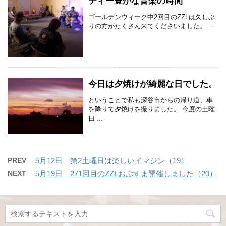
ティー豊かな音楽の時間
ゴールデンウィーク中2回目のZZLは久しぶ
りの方がたくさん来てくださいました。 ...
今日は夕焼けが綺麗な日でした。
ということで私も深谷市からの帰り道、車
を降りて夕焼けを撮りました。 今度の土曜
日 ...
PREV
5月12日 第2土曜日は楽しいイマジン（19）
NEXT
5月19日 271回目のZZLおぶすま開催しました（20）