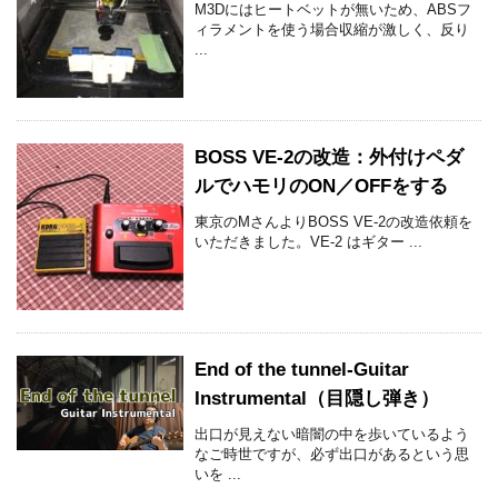
M3Dにはヒートベットが無いため、ABSフ
ィラメントを使う場合収縮が激しく、反り
...
BOSS VE-2の改造：外付けペダ
ルでハモリのON／OFFをする
東京のMさんよりBOSS VE-2の改造依頼を
いただきました。VE-2 はギター ...
End of the tunnel-Guitar
Instrumental（目隠し弾き）
出口が見えない暗闇の中を歩いているよう
なご時世ですが、必ず出口があるという思
いを ...