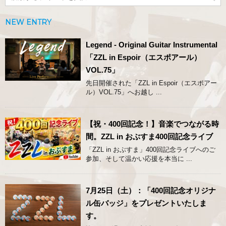
NEW ENTRY
Legend - Original Guitar Instrumental
「ZZL in Espoir（エスポアール）
VOL.75」
先日開催された「ZZL in Espoir（エスポアー
ル）VOL.75」へお越し ...
【祝・400回記念！】音楽でつながる時
間。ZZL in おぶすま400回記念ライブ
「ZZL in おぶすま」400回記念ライブへのご
参加、そして温かい応援を本当に ...
7月25日（土）：「400回記念オリジナ
ル缶バッジ」をプレゼントいたしま
す。