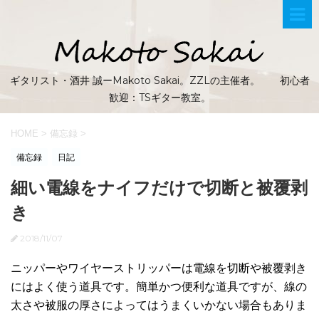
ギタリスト・酒井 誠ーMakoto Sakai。ZZLの主催者。 初心者
歓迎：TSギター教室。
HOME
>
備忘録
>
備忘録
日記
細い電線をナイフだけで切断と被覆剥
き
2018/11/07
ニッパーやワイヤーストリッパーは電線を切断や被覆剥き
にはよく使う道具です。簡単かつ便利な道具ですが、線の
太さや被服の厚さによってはうまくいかない場合もありま