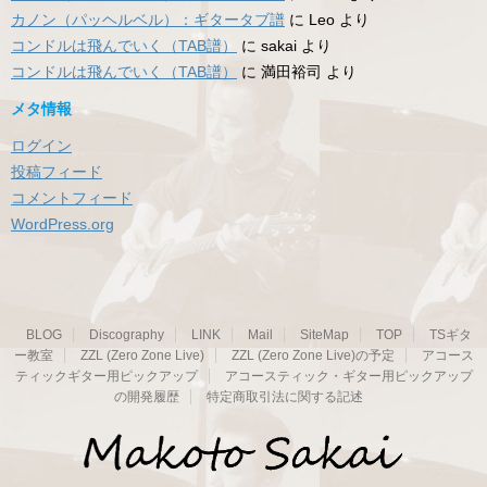
カノン（パッヘルベル）：ギタータブ譜
に
Leo
より
コンドルは飛んでいく（TAB譜）
に
sakai
より
コンドルは飛んでいく（TAB譜）
に
満田裕司
より
メタ情報
ログイン
投稿フィード
コメントフィード
WordPress.org
BLOG
Discography
LINK
Mail
SiteMap
TOP
TSギタ
ー教室
ZZL (Zero Zone Live)
ZZL (Zero Zone Live)の予定
アコース
ティックギター用ピックアップ
アコースティック・ギター用ピックアップ
の開発履歴
特定商取引法に関する記述