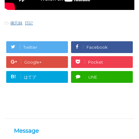
-
備忘録
,
日記
Twitter
Facebook
Google+
Pocket
B!
はてブ
LINE
Message