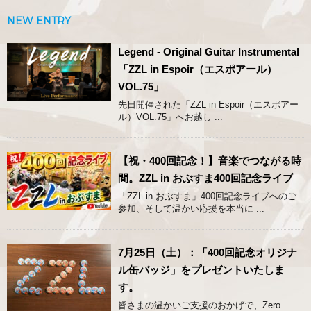
NEW ENTRY
Legend - Original Guitar Instrumental
「ZZL in Espoir（エスポアール）
VOL.75」
先日開催された「ZZL in Espoir（エスポアー
ル）VOL.75」へお越し ...
【祝・400回記念！】音楽でつながる時
間。ZZL in おぶすま400回記念ライブ
「ZZL in おぶすま」400回記念ライブへのご
参加、そして温かい応援を本当に ...
7月25日（土）：「400回記念オリジナ
ル缶バッジ」をプレゼントいたしま
す。
皆さまの温かいご支援のおかげで、Zero