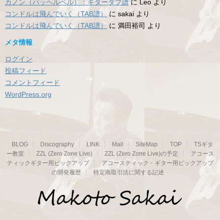
カノン（パッヘルベル）：ギタータブ譜
に
Leo
より
コンドルは飛んでいく（TAB譜）
に
sakai
より
コンドルは飛んでいく（TAB譜）
に
満田裕司
より
メタ情報
ログイン
投稿フィード
コメントフィード
WordPress.org
BLOG
Discography
LINK
Mail
SiteMap
TOP
TSギタ
ー教室
ZZL (Zero Zone Live)
ZZL (Zero Zone Live)の予定
アコース
ティックギター用ピックアップ
アコースティック・ギター用ピックアップ
の開発履歴
特定商取引法に関する記述