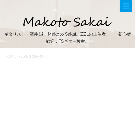
ギタリスト・酒井 誠ーMakoto Sakai。ZZLの主催者。 初心者
歓迎：TSギター教室。
HOME
>
ZZL参加報告
>