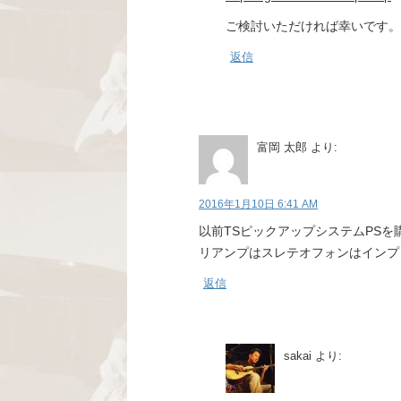
ご検討いただければ幸いです。
返信
富岡 太郎
より:
2016年1月10日 6:41 AM
以前TSピックアップシステムPS
リアンプはスレテオフォンはインプ
返信
sakai
より: