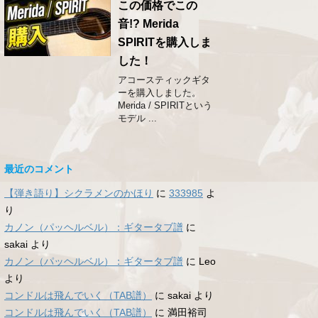
この価格でこの
音!? Merida
SPIRITを購入しま
した！
アコースティックギタ
ーを購入しました。
Merida / SPIRITという
モデル ...
最近のコメント
【弾き語り】シクラメンのかほり
に
333985
よ
り
カノン（パッヘルベル）：ギタータブ譜
に
sakai
より
カノン（パッヘルベル）：ギタータブ譜
に
Leo
より
コンドルは飛んでいく（TAB譜）
に
sakai
より
コンドルは飛んでいく（TAB譜）
に
満田裕司