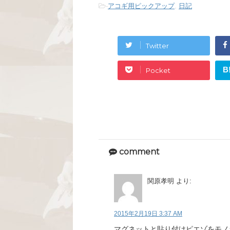
-
アコギ用ピックアップ
,
日記
Twitter
B
Pocket
comment
関原孝明
より:
2015年2月19日 3:37 AM
マグネットと貼り付けピエゾをモノ