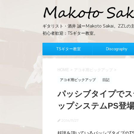
ギタリスト・酒井 誠ーMakoto Sakai。Z
初心者歓迎：TSギター教室。
TSギター教室
Discography
HOME
>
アコギ用ピックアップ
>
アコギ用ピックアップ
日記
パッシブタイプでス
ップシステムPS登
2014/11/27
好評を頂いているパッシブタイプのT