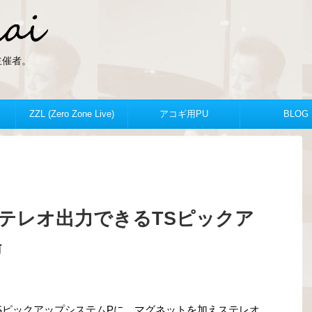
ZLの主催者。
ZZL (Zero Zone Live)
アコギ用PU
BLOG
テレオ出力できるTSピックア
場
SピックアップシステムPに、マグネットを加えステレオ