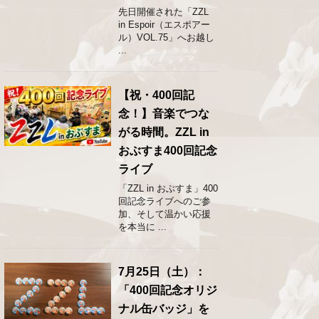
先日開催された「ZZL
in Espoir（エスポアー
ル）VOL.75」へお越し
...
【祝・400回記
念！】音楽でつな
がる時間。ZZL in
おぶすま400回記念
ライブ
「ZZL in おぶすま」400
回記念ライブへのご参
加、そして温かい応援
を本当に ...
7月25日（土）：
「400回記念オリジ
ナル缶バッジ」を