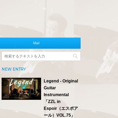
Mail
NEW ENTRY
Legend - Original
Guitar
Instrumental
「ZZL in
Espoir（エスポア
ール）VOL.75」