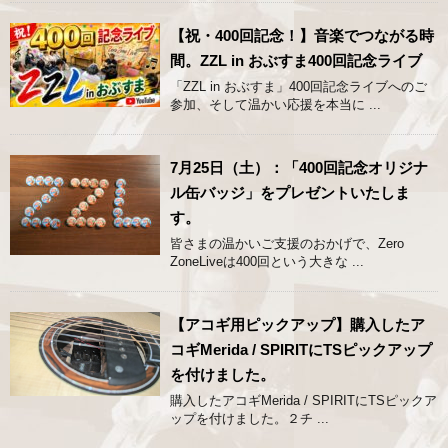
【祝・400回記念！】音楽でつながる時
間。ZZL in おぶすま400回記念ライブ
「ZZL in おぶすま」400回記念ライブへのご
参加、そして温かい応援を本当に ...
7月25日（土）：「400回記念オリジナ
ル缶バッジ」をプレゼントいたしま
す。
皆さまの温かいご支援のおかげで、Zero
ZoneLiveは400回という大きな ...
【アコギ用ピックアップ】購入したア
コギMerida / SPIRITにTSピックアップ
を付けました。
購入したアコギMerida / SPIRITにTSピックア
ップを付けました。２チ ...