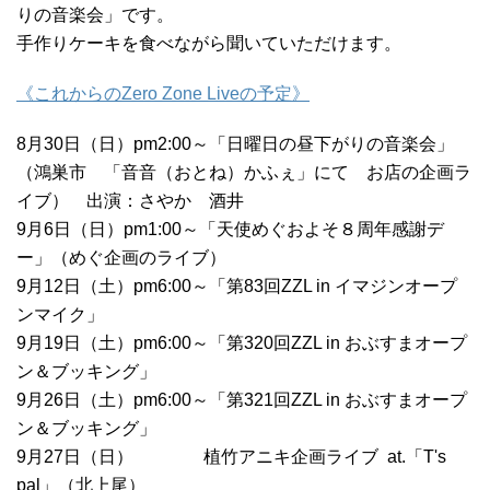
りの音楽会」です。
手作りケーキを食べながら聞いていただけます。
《これからのZero Zone Liveの予定》
8月30日（日）pm2:00～「日曜日の昼下がりの音楽会」
（鴻巣市 「音音（おとね）かふぇ」にて お店の企画ラ
イブ） 出演：さやか 酒井
9月6日（日）pm1:00～「天使めぐおよそ８周年感謝デ
ー」（めぐ企画のライブ）
9月12日（土）pm6:00～「第83回ZZL in イマジンオープ
ンマイク」
9月19日（土）pm6:00～「第320回ZZL in おぶすまオープ
ン＆ブッキング」
9月26日（土）pm6:00～「第321回ZZL in おぶすまオープ
ン＆ブッキング」
9月27日（日） 植竹アニキ企画ライブ at.「T's
pal」（北上尾）