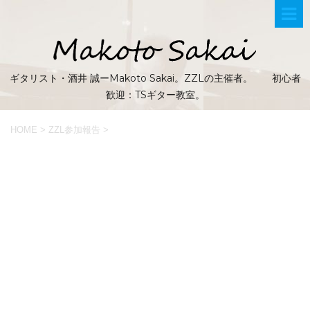
ギタリスト・酒井 誠ーMakoto Sakai。ZZLの主催者。 初心者
歓迎：TSギター教室。
HOME
>
ZZL参加報告
>