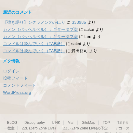
最近のコメント
【弾き語り】シクラメンのかほり
に
333985
より
カノン（パッヘルベル）：ギタータブ譜
に
sakai
より
カノン（パッヘルベル）：ギタータブ譜
に
Leo
より
コンドルは飛んでいく（TAB譜）
に
sakai
より
コンドルは飛んでいく（TAB譜）
に
満田裕司
より
メタ情報
ログイン
投稿フィード
コメントフィード
WordPress.org
BLOG
Discography
LINK
Mail
SiteMap
TOP
TSギタ
ー教室
ZZL (Zero Zone Live)
ZZL (Zero Zone Live)の予定
アコース