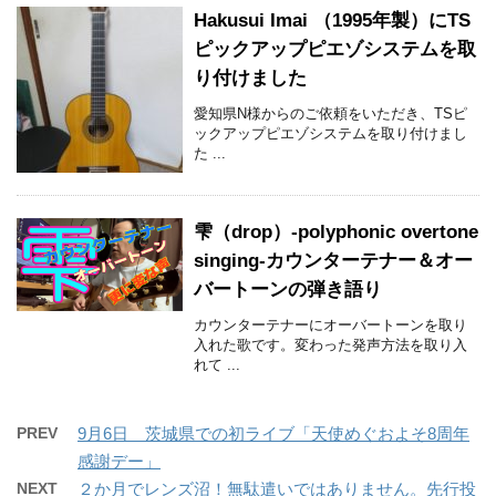
Hakusui Imai （1995年製）にTS
ピックアップピエゾシステムを取
り付けました
愛知県N様からのご依頼をいただき、TSピ
ックアップピエゾシステムを取り付けまし
た ...
雫（drop）-polyphonic overtone
singing-カウンターテナー＆オー
バートーンの弾き語り
カウンターテナーにオーバートーンを取り
入れた歌です。変わった発声方法を取り入
れて ...
PREV
9月6日 茨城県での初ライブ「天使めぐおよそ8周年
感謝デー」
NEXT
２か月でレンズ沼！無駄遣いではありません。先行投