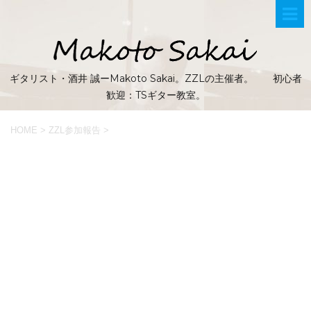
ギタリスト・酒井 誠ーMakoto Sakai。ZZLの主催者。 初心者
歓迎：TSギター教室。
HOME
>
ZZL参加報告
>