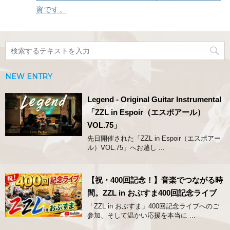
資です。
NEW ENTRY
Legend - Original Guitar Instrumental
「ZZL in Espoir（エスポアール）
VOL.75」
先日開催された「ZZL in Espoir（エスポアー
ル）VOL.75」へお越し ...
【祝・400回記念！】音楽でつながる時
間。ZZL in おぶすま400回記念ライブ
「ZZL in おぶすま」400回記念ライブへのご
参加、そして温かい応援を本当に ...