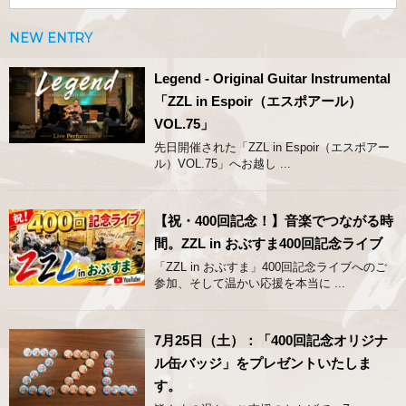
NEW ENTRY
Legend - Original Guitar Instrumental
「ZZL in Espoir（エスポアール）
VOL.75」
先日開催された「ZZL in Espoir（エスポアー
ル）VOL.75」へお越し ...
【祝・400回記念！】音楽でつながる時
間。ZZL in おぶすま400回記念ライブ
「ZZL in おぶすま」400回記念ライブへのご
参加、そして温かい応援を本当に ...
7月25日（土）：「400回記念オリジナ
ル缶バッジ」をプレゼントいたしま
す。