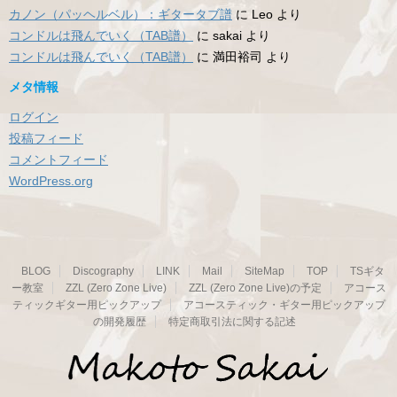
カノン（パッヘルベル）：ギタータブ譜
に
Leo
より
コンドルは飛んでいく（TAB譜）
に
sakai
より
コンドルは飛んでいく（TAB譜）
に
満田裕司
より
メタ情報
ログイン
投稿フィード
コメントフィード
WordPress.org
BLOG
Discography
LINK
Mail
SiteMap
TOP
TSギタ
ー教室
ZZL (Zero Zone Live)
ZZL (Zero Zone Live)の予定
アコース
ティックギター用ピックアップ
アコースティック・ギター用ピックアップ
の開発履歴
特定商取引法に関する記述