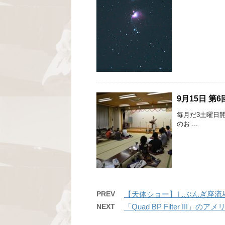
9月15日 
毎月だ3土曜日
のお ...
PREV
【天体ショー】しぶんぎ座流
NEXT
「Quad BP Filter I