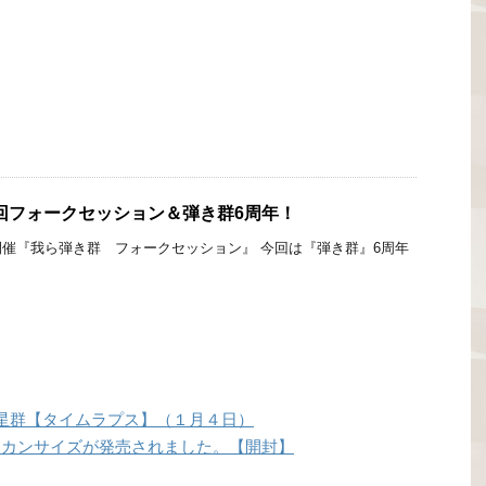
第6回フォークセッション＆弾き群6周年！
開催『我ら弾き群 フォークセッション』 今回は『弾き群』6周年
星群【タイムラプス】（１月４日）
II」のアメリカンサイズが発売されました。【開封】