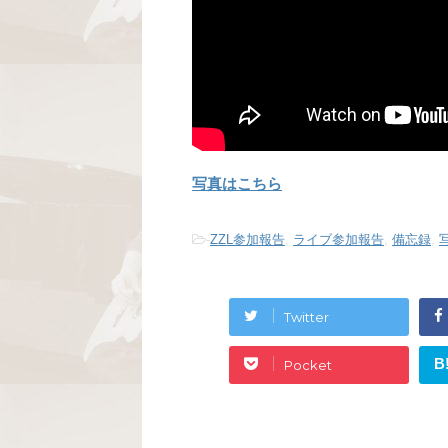
写真はこちら
-
ZZL参加報告
,
ライブ参加報告
,
備忘録
,
Twitter
B
Pocket