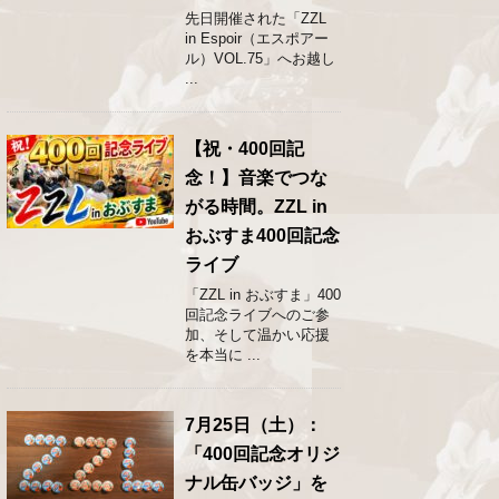
先日開催された「ZZL
in Espoir（エスポアー
ル）VOL.75」へお越し
...
【祝・400回記
念！】音楽でつな
がる時間。ZZL in
おぶすま400回記念
ライブ
「ZZL in おぶすま」400
回記念ライブへのご参
加、そして温かい応援
を本当に ...
7月25日（土）：
「400回記念オリジ
ナル缶バッジ」を