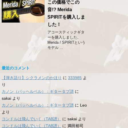
この価格でこの
音!? Merida
SPIRITを購入しま
した！
アコースティックギタ
ーを購入しました。
Merida / SPIRITという
モデル ...
最近のコメント
【弾き語り】シクラメンのかほり
に
333985
よ
り
カノン（パッヘルベル）：ギタータブ譜
に
sakai
より
カノン（パッヘルベル）：ギタータブ譜
に
Leo
より
コンドルは飛んでいく（TAB譜）
に
sakai
より
コンドルは飛んでいく（TAB譜）
に
満田裕司