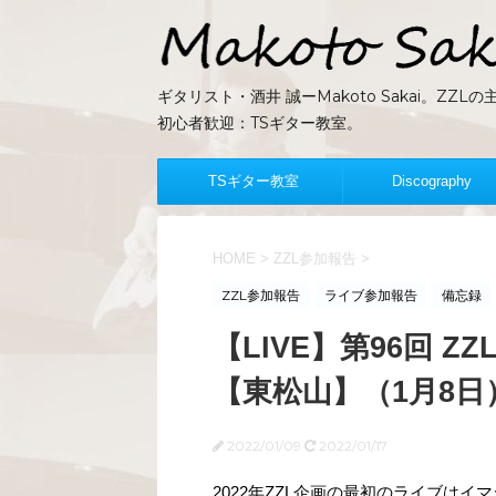
ギタリスト・酒井 誠ーMakoto Sakai。Z
初心者歓迎：TSギター教室。
TSギター教室
Discography
HOME
>
ZZL参加報告
>
ZZL参加報告
ライブ参加報告
備忘録
【LIVE】第96回 Z
【東松山】（1月8日
2022/01/09
2022/01/17
2022年ZZL企画の最初のライブはイマジン