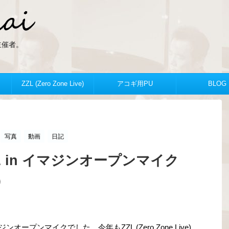
ZLの主催者。
ZZL (Zero Zone Live)
アコギ用PU
BLOG
写真
動画
日記
ZL in イマジンオープンマイク
）
オープンマイクでした。今年もZZL (Zero Zone Live)