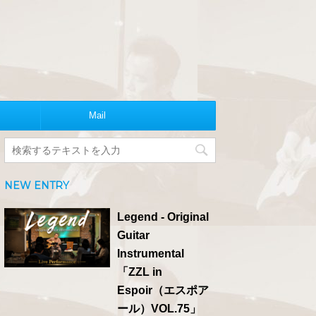
Mail
NEW ENTRY
Legend - Original
Guitar
Instrumental
「ZZL in
Espoir（エスポア
ール）VOL.75」