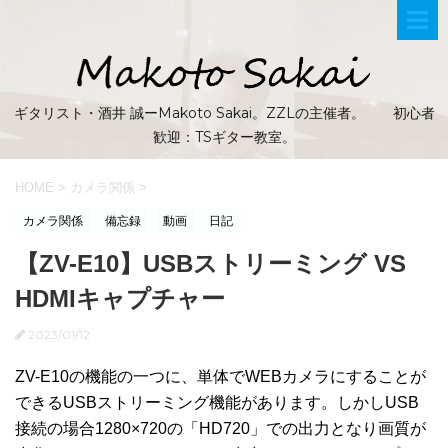
ギタリスト・酒井 誠ーMakoto Sakai。ZZLの主催者。 初心者
歓迎：TSギター教室。
HOME
>
カメラ関係
>
カメラ関係
備忘録
動画
日記
【ZV-E10】USBストリーミング VS
HDMIキャプチャー
2023/01/12
ZV-E10の機能の一つに、単体でWEBカメラにすることが
できるUSBストリーミング機能があります。しかしUSB
接続の場合1280×720の「HD720」での出力となり画質が