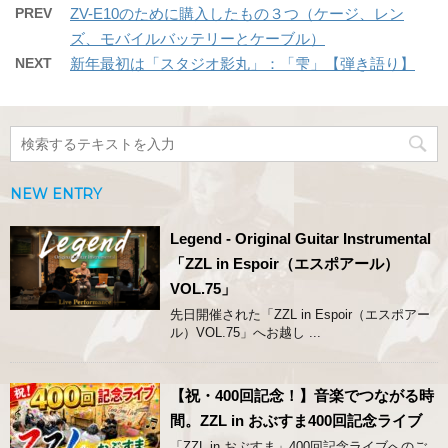
PREV
ZV-E10のために購入したもの３つ（ケージ、レン
ズ、モバイルバッテリーとケーブル）
NEXT
新年最初は「スタジオ影丸」：「雫」【弾き語り】
NEW ENTRY
Legend - Original Guitar Instrumental
「ZZL in Espoir（エスポアール）
VOL.75」
先日開催された「ZZL in Espoir（エスポアー
ル）VOL.75」へお越し ...
【祝・400回記念！】音楽でつながる時
間。ZZL in おぶすま400回記念ライブ
「ZZL in おぶすま」400回記念ライブへのご