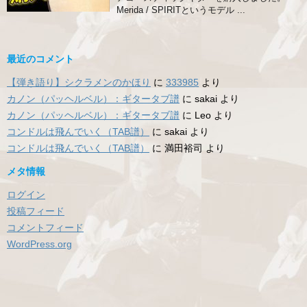
Merida / SPIRITというモデル ...
最近のコメント
【弾き語り】シクラメンのかほり
に
333985
より
カノン（パッヘルベル）：ギタータブ譜
に
sakai
より
カノン（パッヘルベル）：ギタータブ譜
に
Leo
より
コンドルは飛んでいく（TAB譜）
に
sakai
より
コンドルは飛んでいく（TAB譜）
に
満田裕司
より
メタ情報
ログイン
投稿フィード
コメントフィード
WordPress.org