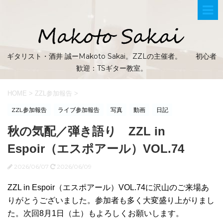
ギタリスト・酒井 誠ーMakoto Sakai。ZZLの主催者。 初心者
歓迎：TSギター教室。
HOME
>
ZZL参加報告
>
ZZL参加報告
ライブ参加報告
写真
動画
日記
秋の気配／弾き語り ZZL in
Espoir（エスポアール）VOL.74
2026/06/07
2026/06/09
ZZL in Espoir（エスポアール）VOL.74に沢山のご来場あ
りがとうございました。参加者も多く大変盛り上がりまし
た。次回8月1日（土）もよろしくお願いします。