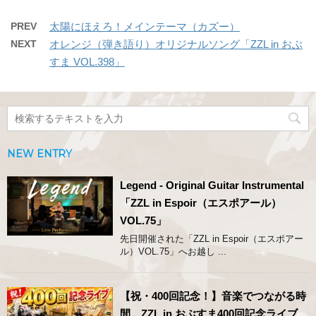
PREV
太陽にほえろ！メインテーマ（カズー）
NEXT
オレンジ（弾き語り）オリジナルソング「ZZL in おぶ
すま VOL.398」
NEW ENTRY
Legend - Original Guitar Instrumental
「ZZL in Espoir（エスポアール）
VOL.75」
先日開催された「ZZL in Espoir（エスポアー
ル）VOL.75」へお越し ...
【祝・400回記念！】音楽でつながる時
間。ZZL in おぶすま400回記念ライブ