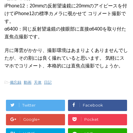
iPhone12：20mmの反射望遠鏡に20mmのアイピースを付
けてiPhone12の標準カメラに覗かせて コリメート撮影で
す。
α6400：同じ反射望遠鏡の接眼部に直接α6400を取り付た
直焦点撮影です。
月に薄雲がかかり、撮影環境はあまりよくありませんでし
たが、その割には良く撮れていると思います。 気軽にス
マホでコリメート、本格的には直焦点撮影でしょうか。
-
備忘録
,
動画
,
天体
,
日記
Twitter
Facebook
Google+
Pocket