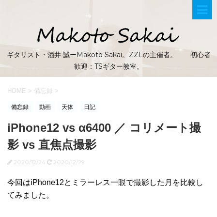
ギタリスト・酒井 誠ーMakoto Sakai。ZZLの主催者。 初心者
歓迎：TSギター教室。
HOME
>
備忘録
>
備忘録
動画
天体
日記
iPhone12 vs α6400 ／ コリメート撮
影 vs 直焦点撮影
2020/12/24
2020/12/29
今回はiPhone12とミラーレス一眼で撮影した月を比較し
てみました。