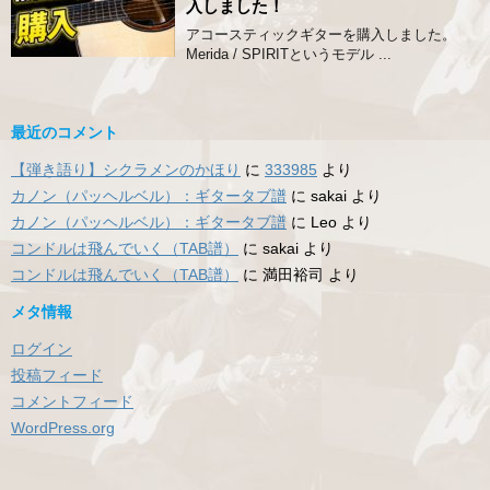
入しました！
アコースティックギターを購入しました。
Merida / SPIRITというモデル ...
最近のコメント
【弾き語り】シクラメンのかほり
に
333985
より
カノン（パッヘルベル）：ギタータブ譜
に
sakai
より
カノン（パッヘルベル）：ギタータブ譜
に
Leo
より
コンドルは飛んでいく（TAB譜）
に
sakai
より
コンドルは飛んでいく（TAB譜）
に
満田裕司
より
メタ情報
ログイン
投稿フィード
コメントフィード
WordPress.org