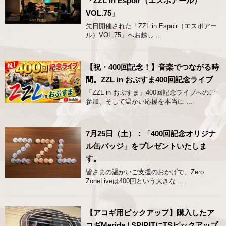
「ZZL in Espoir（エスポアール）
VOL.75」
先日開催された「ZZL in Espoir（エスポアー
ル）VOL.75」へお越し ...
【祝・400回記念！】音楽でつながる時
間。ZZL in おぶすま400回記念ライブ
「ZZL in おぶすま」400回記念ライブへのご
参加、そして温かい応援を本当に ...
7月25日（土）：「400回記念オリジナ
ル缶バッジ」をプレゼントいたしま
す。
皆さまの温かいご支援のおかげで、Zero
ZoneLiveは400回という大きな ...
【アコギ用ピックアップ】購入したア
コギMerida / SPIRITにTSピックアップ