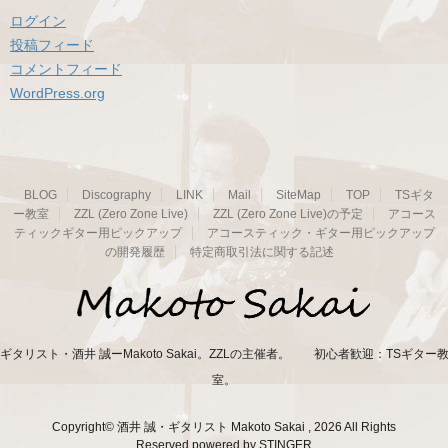
ログイン
投稿フィード
コメントフィード
WordPress.org
BLOG
Discography
LINK
Mail
SiteMap
TOP
TSギタ
ー教室
ZZL (Zero Zone Live)
ZZL (Zero Zone Live)の予定
アコース
ティックギター用ピックアップ
アコースティック・ギター用ピックアップ
の開発履歴
特定商取引法に関する記述
ギタリスト・酒井 誠ーMakoto Sakai。ZZLの主催者。 初心者歓迎：TSギター
室。
Copyright© 酒井 誠・ギタリスト Makoto Sakai , 2026 All Rights
Reserved.
powered by STINGER