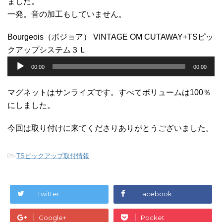
ました。
一発。音の加工もしていません。
Bourgeois（ボジョア） VINTAGE OM CUTAWAY+TSピッ
クアップシステム３Ｌ
音
00:00
00:00
声
プ
マグネットはサンライズです。すべてボリュームは100％
レ
にしました。
ー
ヤ
今回は取り付けに来てくださりありがとうございました。
ー
-
TSピックアップ取付情報
Twitter
Facebook
Google+
Pocket