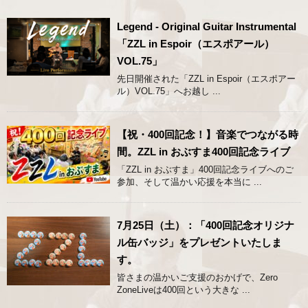
Legend - Original Guitar Instrumental
「ZZL in Espoir（エスポアール）
VOL.75」
先日開催された「ZZL in Espoir（エスポアー
ル）VOL.75」へお越し ...
【祝・400回記念！】音楽でつながる時
間。ZZL in おぶすま400回記念ライブ
「ZZL in おぶすま」400回記念ライブへのご
参加、そして温かい応援を本当に ...
7月25日（土）：「400回記念オリジナ
ル缶バッジ」をプレゼントいたしま
す。
皆さまの温かいご支援のおかげで、Zero
ZoneLiveは400回という大きな ...