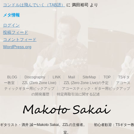
コンドルは飛んでいく（TAB譜）
に
満田裕司
より
メタ情報
ログイン
投稿フィード
コメントフィード
WordPress.org
BLOG
Discography
LINK
Mail
SiteMap
TOP
TSギタ
ー教室
ZZL (Zero Zone Live)
ZZL (Zero Zone Live)の予定
アコース
ティックギター用ピックアップ
アコースティック・ギター用ピックアップ
の開発履歴
特定商取引法に関する記述
ギタリスト・酒井 誠ーMakoto Sakai。ZZLの主催者。 初心者歓迎：TSギター
室。