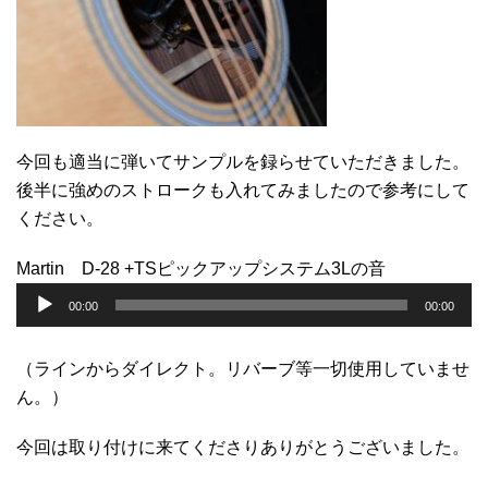
今回も適当に弾いてサンプルを録らせていただきました。
後半に強めのストロークも入れてみましたので参考にして
ください。
Martin D-28 +TSピックアップシステム3Lの音
音
00:00
00:00
声
プ
（ラインからダイレクト。リバーブ等一切使用していませ
レ
ん。）
ー
ヤ
今回は取り付けに来てくださりありがとうございました。
ー