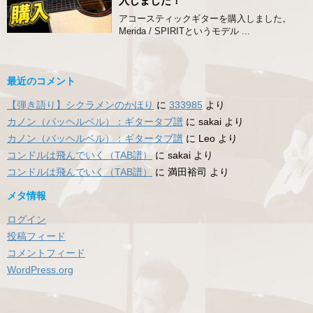
入しました！
アコースティックギターを購入しました。
Merida / SPIRITというモデル ...
最近のコメント
【弾き語り】シクラメンのかほり
に
333985
より
カノン（パッヘルベル）：ギタータブ譜
に
sakai
より
カノン（パッヘルベル）：ギタータブ譜
に
Leo
より
コンドルは飛んでいく（TAB譜）
に
sakai
より
コンドルは飛んでいく（TAB譜）
に
満田裕司
より
メタ情報
ログイン
投稿フィード
コメントフィード
WordPress.org