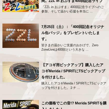
間。ZZL in おぶすま400回記念ライブ
「ZZL in おぶすま」400回記念ライブへのご
参加、そして温かい応援を本当に ...
7月25日（土）：「400回記念オリジナ
ル缶バッジ」をプレゼントいたしま
す。
皆さまの温かいご支援のおかげで、Zero
ZoneLiveは400回という大きな ...
【アコギ用ピックアップ】購入したア
コギMerida / SPIRITにTSピックアップ
を付けました。
購入したアコギMerida / SPIRITにTSピックア
ップを付けました。２チ ...
この価格でこの音!? Merida SPIRITを購