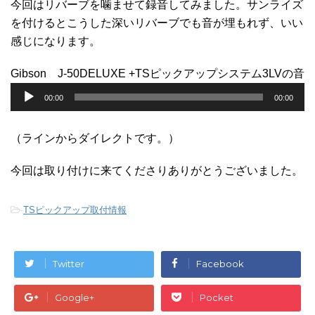
今回はリバーブを噛ませて録音してみました。サンライズ
を付けるとこうした深いリバーブでも音が埋もれず、いい
感じになります。
Gibson J-50DELUXE +TSピックアップシステム3LVの音
音
00:00
00:00
声
プ
（ラインからダイレクトです。）
レ
ー
今回は取り付けに来てくださりありがとうございました。
ヤ
ー
-
TSピックアップ取付情報
Twitter
Facebook
Google+
Pocket