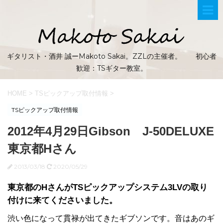
ギタリスト・酒井 誠ーMakoto Sakai。ZZLの主催者。 初心者
歓迎：TSギター教室。
HOME
>
TSピックアップ取付情報
>
TSピックアップ取付情報
2012年4月29日Gibson J-50DELUXE
東京都Hさん
2013/03/18
2020/05/29
東京都のHさんがTSピックアップシステム3LVの取り
付けに来てくださいました。
渋い色になって貫禄が出てきたギブソンです。音はあのギ