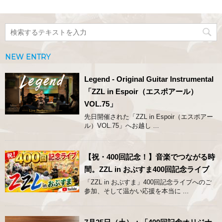
NEW ENTRY
Legend - Original Guitar Instrumental
「ZZL in Espoir（エスポアール）
VOL.75」
先日開催された「ZZL in Espoir（エスポアー
ル）VOL.75」へお越し ...
【祝・400回記念！】音楽でつながる時
間。ZZL in おぶすま400回記念ライブ
「ZZL in おぶすま」400回記念ライブへのご
参加、そして温かい応援を本当に ...