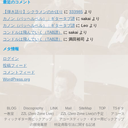
最近のコメント
【弾き語り】シクラメンのかほり
に
333985
より
カノン（パッヘルベル）：ギタータブ譜
に
sakai
より
カノン（パッヘルベル）：ギタータブ譜
に
Leo
より
コンドルは飛んでいく（TAB譜）
に
sakai
より
コンドルは飛んでいく（TAB譜）
に
満田裕司
より
メタ情報
ログイン
投稿フィード
コメントフィード
WordPress.org
BLOG
Discography
LINK
Mail
SiteMap
TOP
TSギタ
ー教室
ZZL (Zero Zone Live)
ZZL (Zero Zone Live)の予定
アコース
ティックギター用ピックアップ
アコースティック・ギター用ピックアップ
の開発履歴
特定商取引法に関する記述