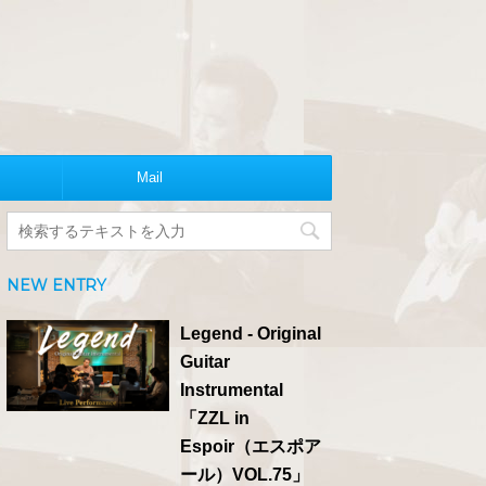
Mail
NEW ENTRY
Legend - Original
Guitar
Instrumental
「ZZL in
Espoir（エスポア
ール）VOL.75」