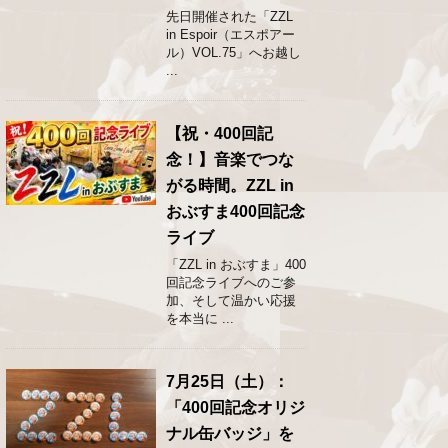
先日開催された「ZZL
in Espoir（エスポアー
ル）VOL.75」へお越し
...
【祝・400回記
念！】音楽でつな
がる時間。ZZL in
おぶすま400回記念
ライブ
「ZZL in おぶすま」400
回記念ライブへのご参
加、そして温かい応援
を本当に ...
7月25日（土）：
「400回記念オリジ
ナル缶バッジ」を