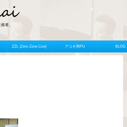
ZLの主催者。
ZZL (Zero Zone Live)
アコギ用PU
BLOG