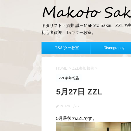
ギタリスト・酒井 誠ーMakoto Sakai。Z
初心者歓迎：TSギター教室。
TSギター教室
Discography
HOME
>
ZZL参加報告
>
ZZL参加報告
5月27日 ZZL
2012/05/28
5月最後のZZLです。