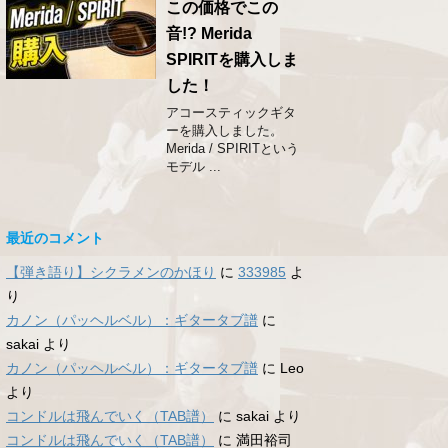
この価格でこの
音!? Merida
SPIRITを購入しま
した！
アコースティックギタ
ーを購入しました。
Merida / SPIRITという
モデル ...
最近のコメント
【弾き語り】シクラメンのかほり
に
333985
よ
り
カノン（パッヘルベル）：ギタータブ譜
に
sakai
より
カノン（パッヘルベル）：ギタータブ譜
に
Leo
より
コンドルは飛んでいく（TAB譜）
に
sakai
より
コンドルは飛んでいく（TAB譜）
に
満田裕司